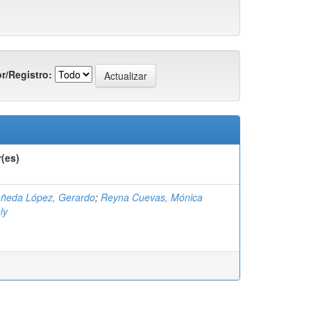
r/Registro:
(es)
añeda López, Gerardo
;
Reyna Cuevas, Mónica
ly