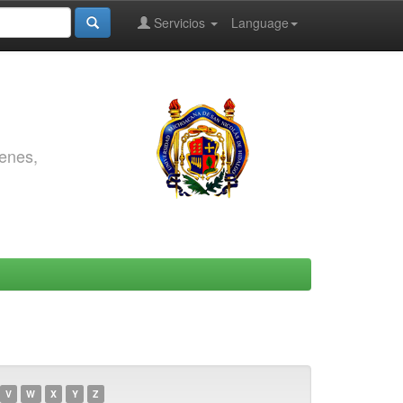
Servicios
Language
genes,
V
W
X
Y
Z