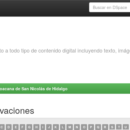
o a todo tipo de contenido digital incluyendo texto, imá
choacana de San Nicolás de Hidalgo
rvaciones
C
D
E
F
G
H
I
J
K
L
M
N
O
P
Q
R
S
T
U