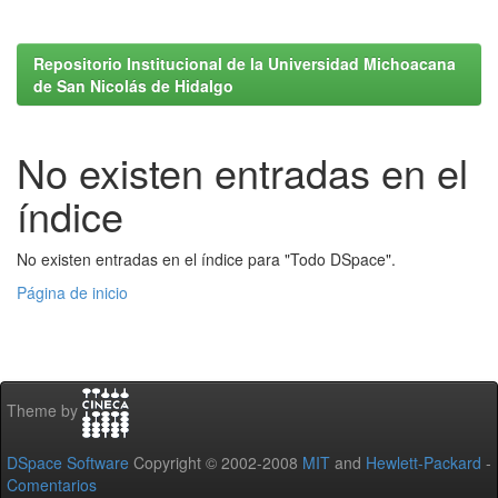
Repositorio Institucional de la Universidad Michoacana
de San Nicolás de Hidalgo
No existen entradas en el
índice
No existen entradas en el índice para "Todo DSpace".
Página de inicio
Theme by
DSpace Software
Copyright © 2002-2008
MIT
and
Hewlett-Packard
-
Comentarios