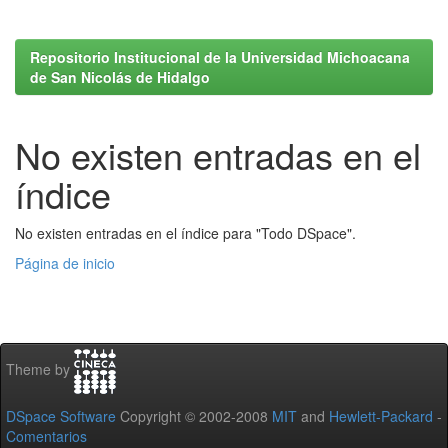
Repositorio Institucional de la Universidad Michoacana
de San Nicolás de Hidalgo
No existen entradas en el
índice
No existen entradas en el índice para "Todo DSpace".
Página de inicio
Theme by
DSpace Software
Copyright © 2002-2008
MIT
and
Hewlett-Packard
-
Comentarios