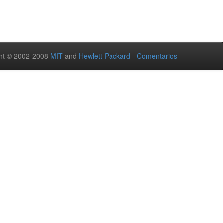
ht © 2002-2008
MIT
and
Hewlett-Packard
-
Comentarios