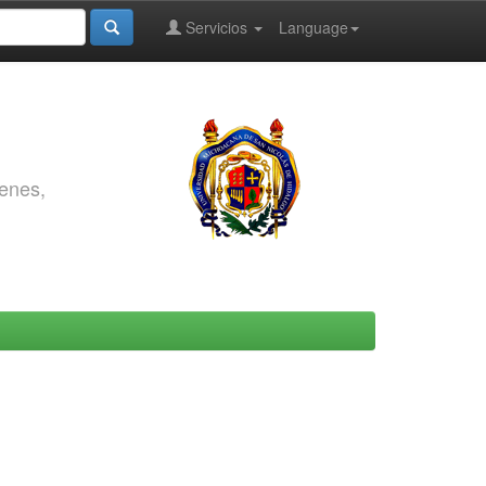
Servicios
Language
genes,