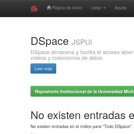
Página de inicio
Listar
Ayuda
Skip
navigation
DSpace
JSPUI
DSpace almacena y facilita el acceso abiert
vídeos y colecciones de datos.
Leer más
Repositorio Institucional de la Universidad Mi
No existen entradas e
No existen entradas en el índice para "Todo DSpace".