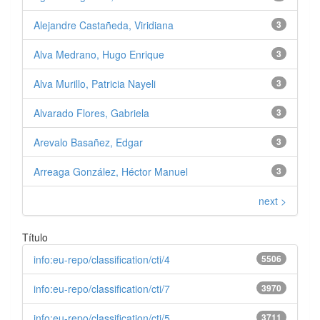
Alejandre Castañeda, Viridiana
3
Alva Medrano, Hugo Enrique
3
Alva Murillo, Patricia Nayeli
3
Alvarado Flores, Gabriela
3
Arevalo Basañez, Edgar
3
Arreaga González, Héctor Manuel
3
next >
Título
info:eu-repo/classification/cti/4
5506
info:eu-repo/classification/cti/7
3970
info:eu-repo/classification/cti/5
3711