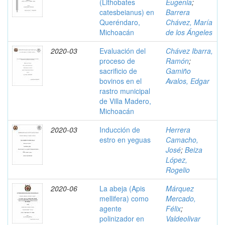
(Lithobates
Eugenia
;
catesbeianus) en
Barrera
Queréndaro,
Chávez, María
Michoacán
de los Ángeles
2020-03
Evaluación del
Chávez Ibarra,
proceso de
Ramón
;
sacrificio de
Gamiño
bovinos en el
Avalos, Edgar
rastro municipal
de Villa Madero,
Michoacán
2020-03
Inducción de
Herrera
estro en yeguas
Camacho,
José
;
Beiza
López,
Rogelio
2020-06
La abeja (Apis
Márquez
mellifera) como
Mercado,
agente
Félix
;
polinizador en
Valdeolivar