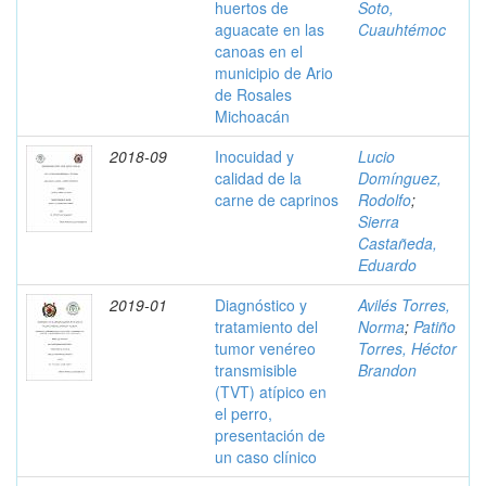
huertos de
Soto,
aguacate en las
Cuauhtémoc
canoas en el
municipio de Ario
de Rosales
Michoacán
2018-09
Inocuidad y
Lucio
calidad de la
Domínguez,
carne de caprinos
Rodolfo
;
Sierra
Castañeda,
Eduardo
2019-01
Diagnóstico y
Avilés Torres,
tratamiento del
Norma
;
Patiño
tumor venéreo
Torres, Héctor
transmisible
Brandon
(TVT) atípico en
el perro,
presentación de
un caso clínico