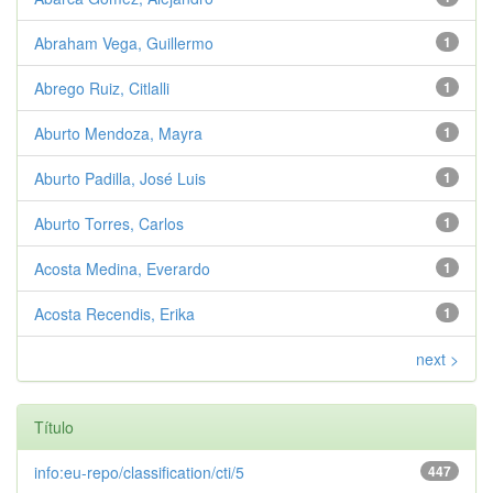
Abraham Vega, Guillermo
1
Abrego Ruiz, Citlalli
1
Aburto Mendoza, Mayra
1
Aburto Padilla, José Luis
1
Aburto Torres, Carlos
1
Acosta Medina, Everardo
1
Acosta Recendis, Erika
1
next >
Título
info:eu-repo/classification/cti/5
447