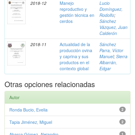
2018-12
Manejo
Lucio
reproductivo y
Domínguez,
gestión técnica en
Rodolfo
;
cerdos
Sánchez
Vázquez, Juan
Calderón
2018-11
Actualidad de la
Sánchez
producción ovina
Parra, Víctor
y caprina y sus
Manuel
;
Sierra
productos en el
Albarrán,
contexto global
Edgar
Otras opciones relacionadas
Autor
Ronda Bucio, Evelia
2
Tapia Jiménez, Miguel
2
Abarca Gómez, Alejandro
1