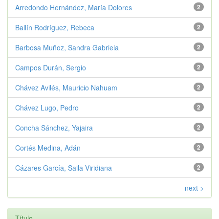
Arredondo Hernández, María Dolores
2
Ballín Rodríguez, Rebeca
2
Barbosa Muñoz, Sandra Gabriela
2
Campos Durán, Sergio
2
Chávez Avilés, Mauricio Nahuam
2
Chávez Lugo, Pedro
2
Concha Sánchez, Yajaira
2
Cortés Medina, Adán
2
Cázares García, Saila Viridiana
2
next >
Título