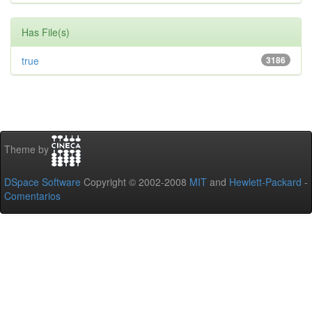
Has File(s)
true
3186
Theme by
DSpace Software
Copyright © 2002-2008
MIT
and
Hewlett-Packard
-
Comentarios