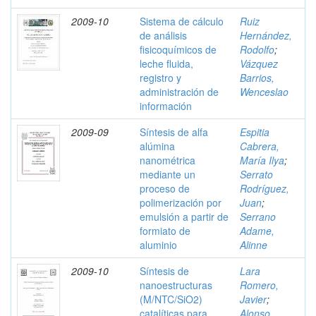
2009-10
Sistema de cálculo
Ruiz
de análisis
Hernández,
fisicoquímicos de
Rodolfo
;
leche fluida,
Vázquez
registro y
Barrios,
administración de
Wenceslao
información
2009-09
Síntesis de alfa
Espitia
alúmina
Cabrera,
nanométrica
María Ilya
;
mediante un
Serrato
proceso de
Rodríguez,
polimerización por
Juan
;
emulsión a partir de
Serrano
formiato de
Adame,
aluminio
Alinne
2009-10
Síntesis de
Lara
nanoestructuras
Romero,
(M/NTC/SiO2)
Javier
;
catalíticas para
Alonso