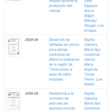
mostos durante la
León
producción del
Esparza
mezcal
Ibarra,
Edgar
;
Méndez
Rangel, Luis
Enrique
2009-06
Desarrollo de
Espitia
vidriados sin plomo
Cabrera,
para piezas
María Ilya
;
cerámicas de
Contreras
alfarería tradicional
García,
de la región de
María
Tzintzuntzan a
Eugenia
;
base de vidrio
Torres
reciclado
Ferrer, Luis
Rubén
2008-08
Resistencia a la
Espitia
corrosión de
Cabrera,
películas de
María Ilya
;
alumina-circonia
Contreras