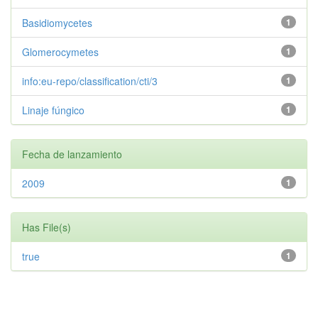
Basidiomycetes
1
Glomerocymetes
1
info:eu-repo/classification/cti/3
1
Linaje fúngico
1
Fecha de lanzamiento
2009
1
Has File(s)
true
1