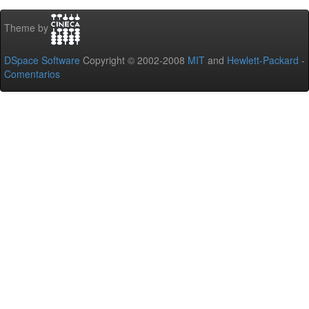
Theme by
DSpace Software
Copyright © 2002-2008
MIT
and
Hewlett-Packard
-
Comentarios