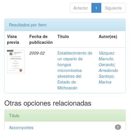
Anterior
1
Siguiente
Resultados por ítem:
Vista
Fecha de
Título
Autor(es)
previa
publicación
2009-02
Establecimiento de
Vázquez
un cepario de
Marrufo,
hongos
Gerardo
;
micromicetos
Arredondo
silvestres del
Santoyo,
Estado de
Marina
Michoacán
Otras opciones relacionadas
Título
Ascomycetes
1