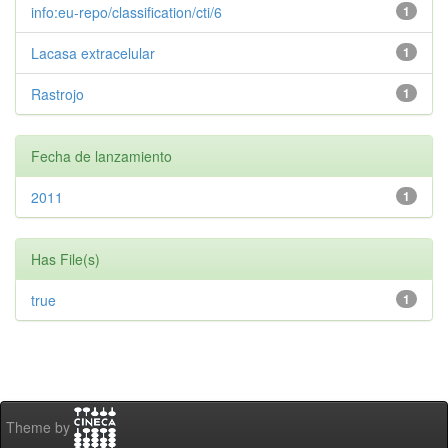
info:eu-repo/classification/cti/6
1
Lacasa extracelular
1
Rastrojo
1
Fecha de lanzamiento
2011
1
Has File(s)
true
1
Theme by