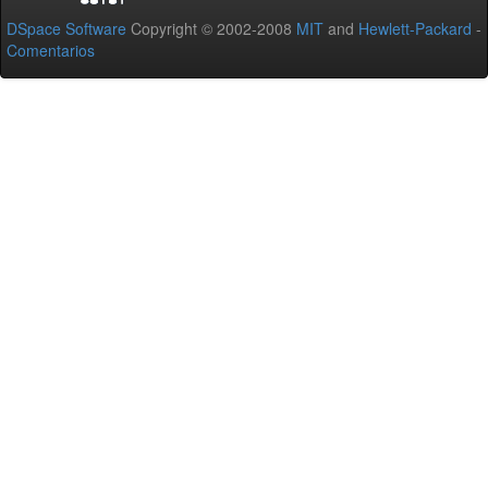
DSpace Software
Copyright © 2002-2008
MIT
and
Hewlett-Packard
-
Comentarios