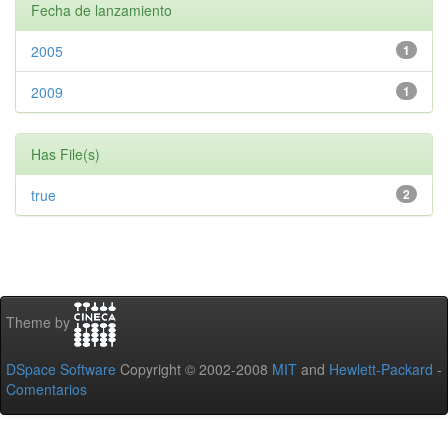
Fecha de lanzamiento
2005
1
2009
1
Has File(s)
true
2
Theme by
DSpace Software
Copyright © 2002-2008
MIT
and
Hewlett-Packard
-
Comentarios