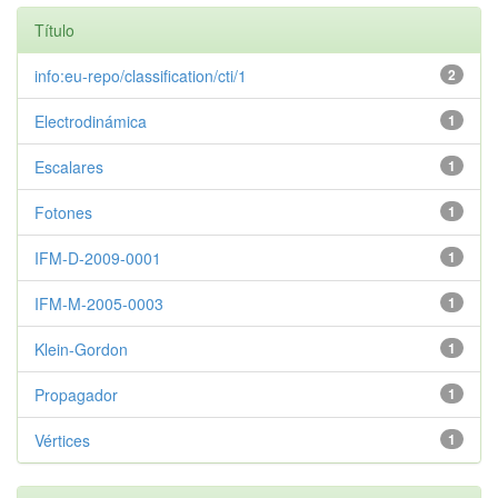
Título
info:eu-repo/classification/cti/1
2
Electrodinámica
1
Escalares
1
Fotones
1
IFM-D-2009-0001
1
IFM-M-2005-0003
1
Klein-Gordon
1
Propagador
1
Vértices
1