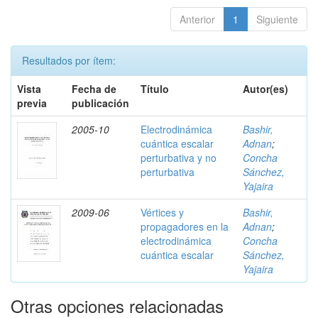
Anterior
1
Siguiente
Resultados por ítem:
Vista
Fecha de
Título
Autor(es)
previa
publicación
2005-10
Electrodinámica
Bashir,
cuántica escalar
Adnan
;
perturbativa y no
Concha
perturbativa
Sánchez,
Yajaira
2009-06
Vértices y
Bashir,
propagadores en la
Adnan
;
electrodinámica
Concha
cuántica escalar
Sánchez,
Yajaira
Otras opciones relacionadas