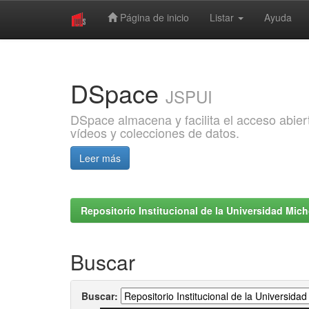
Página de inicio
Listar
Ayuda
Skip
navigation
DSpace
JSPUI
DSpace almacena y facilita el acceso abiert
vídeos y colecciones de datos.
Leer más
Repositorio Institucional de la Universidad Mi
Buscar
Buscar: