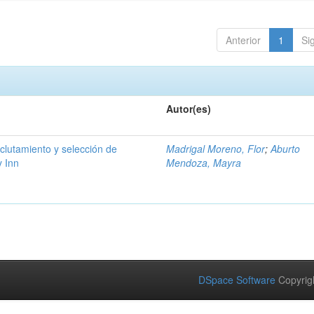
Anterior
1
Si
Autor(es)
eclutamiento y selección de
Madrigal Moreno, Flor
;
Aburto
y Inn
Mendoza, Mayra
DSpace Software
Copyrig