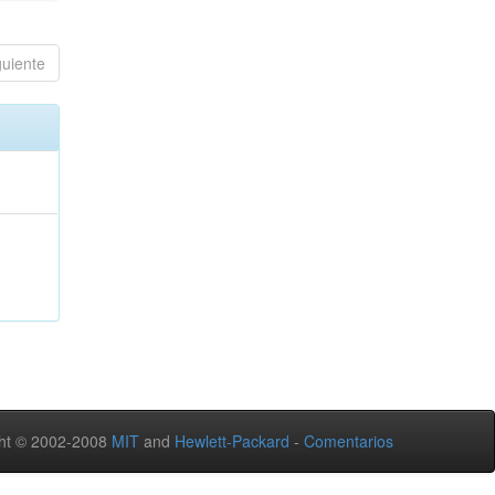
guiente
ht © 2002-2008
MIT
and
Hewlett-Packard
-
Comentarios