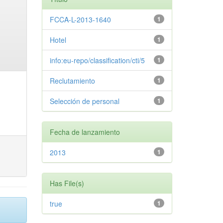
FCCA-L-2013-1640
1
Hotel
1
info:eu-repo/classification/cti/5
1
Reclutamiento
1
Selección de personal
1
Fecha de lanzamiento
2013
1
Has File(s)
true
1