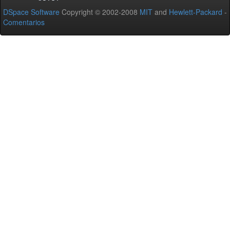
DSpace Software
Copyright © 2002-2008
MIT
and
Hewlett-Packard
-
Comentarios