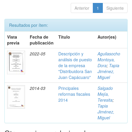
Anterior
1
Siguiente
Resultados por ítem:
Vista
Fecha de
Título
Autor(es)
previa
publicación
2022-05
Descripción y
Aguilasocho
análisis de puesto
Montoya,
de la empresa
Dora
;
Tapia
"Distribuidora San
Jiménez,
Juan Capácuaro"
Miguel
2014-03
Principales
Salgado
reformas fiscales
Mejía,
2014
Teresita
;
Tapia
Jiménez,
Miguel