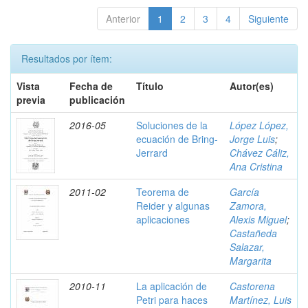
Anterior
1
2
3
4
Siguiente
Resultados por ítem:
Vista
Fecha de
Título
Autor(es)
previa
publicación
2016-05
Soluciones de la
López López,
ecuación de Bring-
Jorge Luis
;
Jerrard
Chávez Cáliz,
Ana Cristina
2011-02
Teorema de
García
Reider y algunas
Zamora,
aplicaciones
Alexis Miguel
;
Castañeda
Salazar,
Margarita
2010-11
La aplicación de
Castorena
Petri para haces
Martínez, Luis