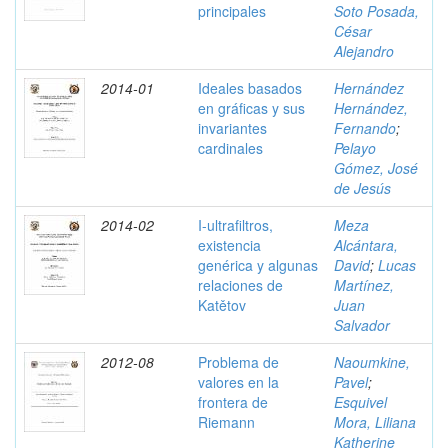
principales
Soto Posada,
César
Alejandro
2014-01
Ideales basados
Hernández
en gráficas y sus
Hernández,
invariantes
Fernando
;
cardinales
Pelayo
Gómez, José
de Jesús
2014-02
I-ultrafiltros,
Meza
existencia
Alcántara,
genérica y algunas
David
;
Lucas
relaciones de
Martínez,
Katětov
Juan
Salvador
2012-08
Problema de
Naoumkine,
valores en la
Pavel
;
frontera de
Esquivel
Riemann
Mora, Liliana
Katherine