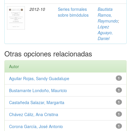
2012-10
Series formales
Bautista
sobre bimódulos
Ramos,
Raymundo
;
López
Aguayo,
Daniel
Otras opciones relacionadas
Autor
Aguilar Rojas, Sandy Guadalupe
1
Bustamante Londoño, Mauricio
1
Castañeda Salazar, Margarita
1
Chávez Cáliz, Ana Cristina
1
Corona García, José Antonio
1