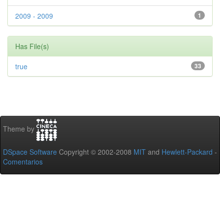
2009 - 2009
1
Has File(s)
true
33
Theme by
DSpace Software
Copyright © 2002-2008
MIT
and
Hewlett-Packard
-
Comentarios