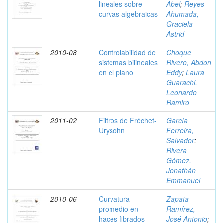
lineales sobre
Abel
;
Reyes
curvas algebraicas
Ahumada,
Graciela
Astrid
2010-08
Controlabilidad de
Choque
sistemas bilineales
Rivero, Abdon
en el plano
Eddy
;
Laura
Guarachi,
Leonardo
Ramiro
2011-02
Filtros de Fréchet-
García
Urysohn
Ferreira,
Salvador
;
Rivera
Gómez,
Jonathán
Emmanuel
2010-06
Curvatura
Zapata
promedio en
Ramírez,
haces fibrados
José Antonio
;