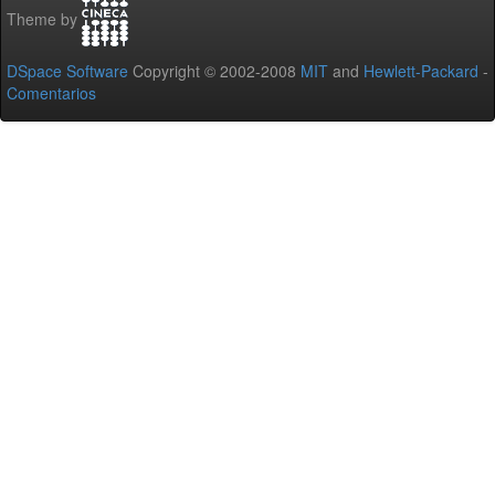
Theme by
DSpace Software
Copyright © 2002-2008
MIT
and
Hewlett-Packard
-
Comentarios