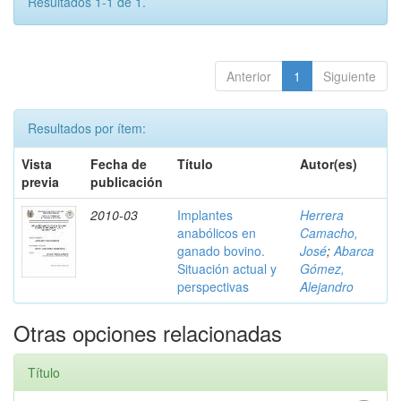
Resultados 1-1 de 1.
Anterior
1
Siguiente
Resultados por ítem:
Vista
Fecha de
Título
Autor(es)
previa
publicación
2010-03
Implantes
Herrera
anabólicos en
Camacho,
ganado bovino.
José
;
Abarca
Situación actual y
Gómez,
perspectivas
Alejandro
Otras opciones relacionadas
Título