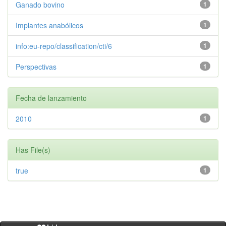
Ganado bovino
1
Implantes anabólicos
1
info:eu-repo/classification/cti/6
1
Perspectivas
1
Fecha de lanzamiento
2010
1
Has File(s)
true
1