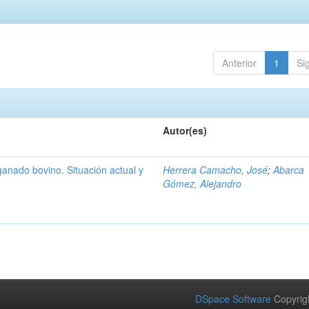
Anterior
1
Si
Autor(es)
anado bovino. Situación actual y
Herrera Camacho, José
;
Abarca
Gómez, Alejandro
DSpace Software
Copyrig