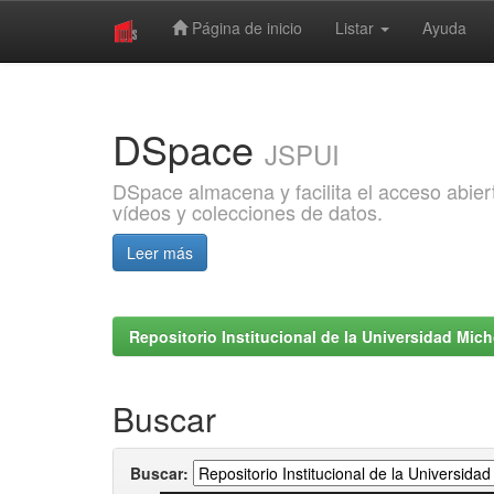
Página de inicio
Listar
Ayuda
Skip
navigation
DSpace
JSPUI
DSpace almacena y facilita el acceso abiert
vídeos y colecciones de datos.
Leer más
Repositorio Institucional de la Universidad Mi
Buscar
Buscar: