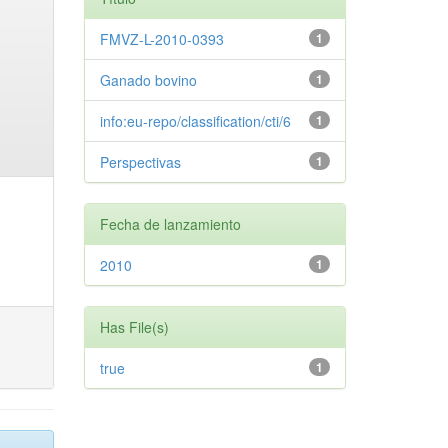
FMVZ-L-2010-0393
1
Ganado bovino
1
info:eu-repo/classification/cti/6
1
Perspectivas
1
Fecha de lanzamiento
2010
1
Has File(s)
true
1