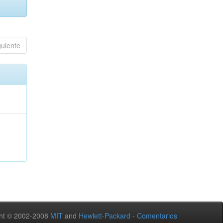
guiente
ht © 2002-2008
MIT
and
Hewlett-Packard
-
Comentarios