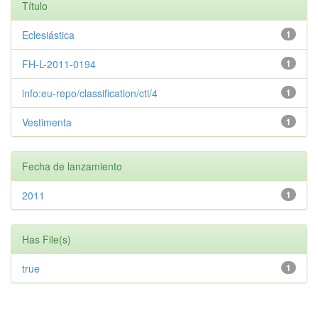
Título
Eclesiástica
1
FH-L-2011-0194
1
info:eu-repo/classification/cti/4
1
Vestimenta
1
Fecha de lanzamiento
2011
1
Has File(s)
true
1