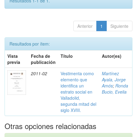
Resultados 1-1 de 1.
Anterior
1
Siguiente
Resultados por ítem:
Vista
Fecha de
Título
Autor(es)
previa
publicación
2011-02
Vestimenta como
Martínez
elemento que
Ayala, Jorge
identifica un
Amós
;
Ronda
estrato social en
Bucio, Evelia
Valladolid,
segunda mitad del
siglo XVIII.
Otras opciones relacionadas