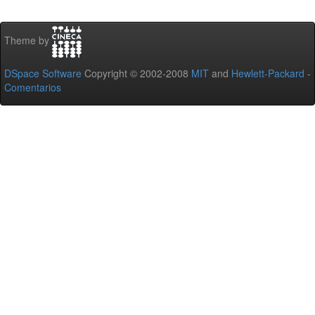
Theme by
DSpace Software
Copyright © 2002-2008
MIT
and
Hewlett-Packard
-
Comentarios