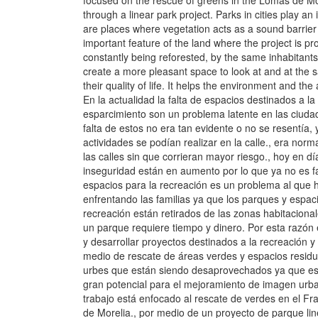
focused on the rescue of greens in the Lomas de Mor
through a linear park project. Parks in cities play an
are places where vegetation acts as a sound barrier
important feature of the land where the project is prop
constantly being reforested, by the same inhabitants 
create a more pleasant space to look at and at the
their quality of life. It helps the environment and the a
En la actualidad la falta de espacios destinados a la
esparcimiento son un problema latente en las ciudad
falta de estos no era tan evidente o no se resentía,
actividades se podían realizar en la calle., era norm
las calles sin que corrieran mayor riesgo., hoy en d
inseguridad están en aumento por lo que ya no es fac
espacios para la recreación es un problema al que 
enfrentando las familias ya que los parques y espac
recreación están retirados de las zonas habitacionale
un parque requiere tiempo y dinero. Por esta razón
y desarrollar proyectos destinados a la recreación y
medio de rescate de áreas verdes y espacios residu
urbes que están siendo desaprovechados ya que est
gran potencial para el mejoramiento de imagen urba
trabajo está enfocado al rescate de verdes en el F
de Morelia., por medio de un proyecto de parque lin