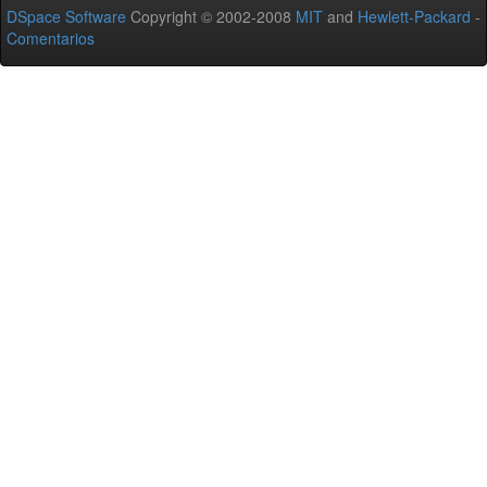
DSpace Software
Copyright © 2002-2008
MIT
and
Hewlett-Packard
-
Comentarios