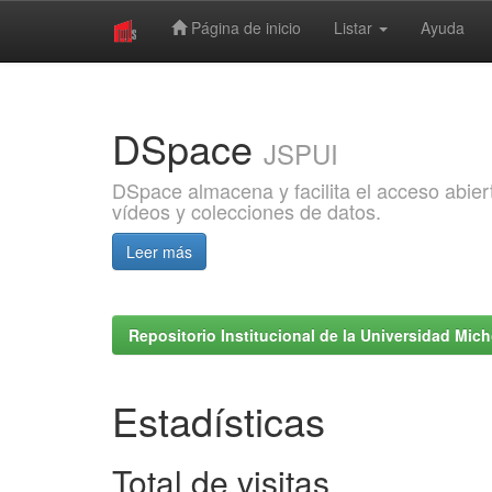
Página de inicio
Listar
Ayuda
Skip
navigation
DSpace
JSPUI
DSpace almacena y facilita el acceso abiert
vídeos y colecciones de datos.
Leer más
Repositorio Institucional de la Universidad Mi
Estadísticas
Total de visitas