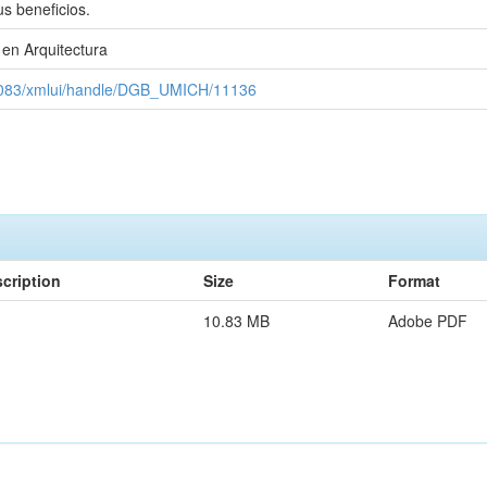
s beneficios.
 en Arquitectura
x:8083/xmlui/handle/DGB_UMICH/11136
cription
Size
Format
10.83 MB
Adobe PDF