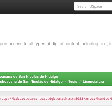
 access to all types of digital content including text, 
choacana de San Nicolás de Hidalgo
Michoacana de San Nicolás de Hidalgo
Tesis
Licenciatura
http://bibliotecavirtual.dgb.umich.mx:8083/xmlui/handle/