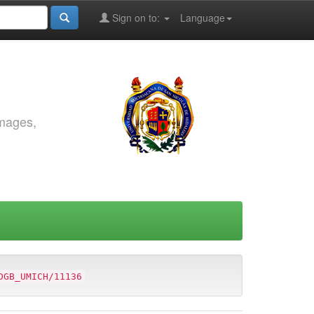
Sign on to:
Language
images,
DGB_UMICH/11136