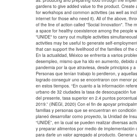
as: producing and preparing food through the imple
gardens to give added value to the product. Create
for workshops and common activities (as well as inc
internet for those who need it). All of the above, th
of the line of action called "Social Innovation". The 
a space for healthy coexistence among the people w
"UNIDE" to carry out multiple activities simultaneousl
activities may be useful to generate self-employmen
that can support the livelihood of the families of the
En la actualidad, México se enfrenta a varios proble
desempleo, mismo que ha ido en aumento, debido a 
pandemia por la que atraviesa, desde principios y a 
Personas que tenían trabajo lo perdieron, y aquell
logrado conseguir uno se encontraron con menor pos
en estos tiempos. “En cuanto a la información refer
urbano de 32 ciudades la tasa de desocupación fue 
del presente, tasa superior en 2.4 puntos porcentuale
2019.” (INEGI, 2020) Con el fin de apoyar principal
familias y personas que se encuentran en condición
planeó desarrollar como proyecto, la Unidad de Ins
“UNIDE”, en la cual se pueden realizar diversas act
y preparar alimentos por medio de implementación 
para darle un valor agregado al producto. Generar 