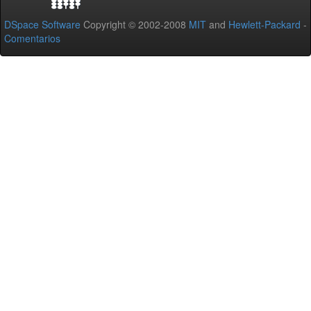
DSpace Software
Copyright © 2002-2008
MIT
and
Hewlett-Packard
-
Comentarios