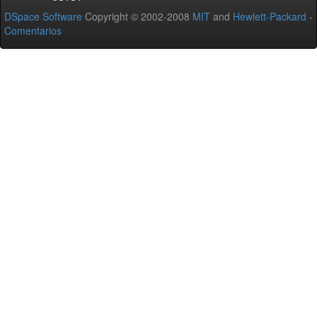
DSpace Software
Copyright © 2002-2008
MIT
and
Hewlett-Packard
-
Comentarios