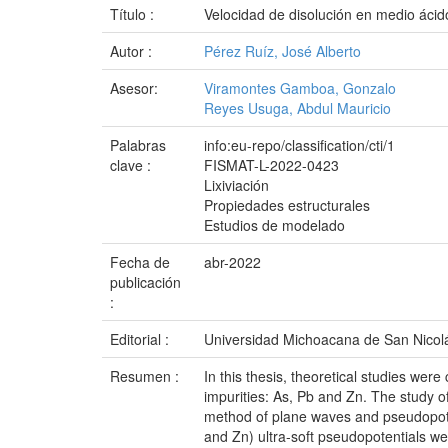
Título :
Velocidad de disolución en medio ácido
Autor :
Pérez Ruíz, José Alberto
Asesor:
Viramontes Gamboa, Gonzalo
Reyes Usuga, Abdul Mauricio
Palabras
info:eu-repo/classification/cti/1
clave :
FISMAT-L-2022-0423
Lixiviación
Propiedades estructurales
Estudios de modelado
Fecha de
abr-2022
publicación
:
Editorial :
Universidad Michoacana de San Nicol
Resumen :
In this thesis, theoretical studies wer
impurities: As, Pb and Zn. The study of 
method of plane waves and pseudopot
and Zn) ultra-soft pseudopotentials we