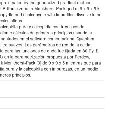
approximated by the generalized gradient method
 Brillouin zone, a Monkhorst-Pack grid of 9 x 9 x 5 k-
opyrite and chalcopyrite with impurities dissolve in an
calculations.
copirita pura y calcopirita con tres tipos de
diante cálculos de primeros principios usando la
lementados en el software computacional Quantum
ltra suaves. Los parámetros de red de la celda
te para las funciones de onda fue fijada en 80 Ry. El
A) en la parametrización propuesta por Perdew,
os k Monkhorst-Pack [3] de 9 x 9 x 5 mientras que para
ita pura y la calcopirita con impurezas, en un medio
meros principios.