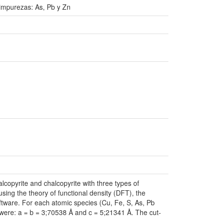
 impurezas: As, Pb y Zn
alcopyrite and chalcopyrite with three types of
 using the theory of functional density (DFT), the
are. For each atomic species (Cu, Fe, S, As, Pb
n were: a = b = 3;70538 Å and c = 5;21341 Å. The cut-