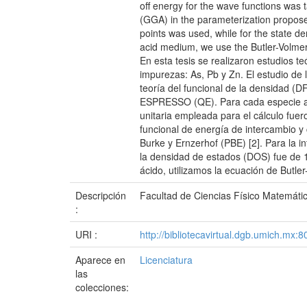
off energy for the wave functions was
(GGA) in the parameterization proposed
points was used, while for the state de
acid medium, we use the Butler-Volmer 
En esta tesis se realizaron estudios te
impurezas: As, Pb y Zn. El estudio de 
teoría del funcional de la densidad 
ESPRESSO (QE). Para cada especie ató
unitaria empleada para el cálculo fuer
funcional de energía de intercambio y
Burke y Ernzerhof (PBE) [2]. Para la i
la densidad de estados (DOS) fue de 18
ácido, utilizamos la ecuación de Butler
Descripción
Facultad de Ciencias Físico Matemátic
:
URI :
http://bibliotecavirtual.dgb.umich.m
Aparece en
Licenciatura
las
colecciones: