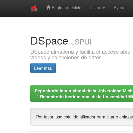
Página de inicio
Listar
Ayuda
Skip
navigation
DSpace
JSPUI
DSpace almacena y facilita el acceso abiert
vídeos y colecciones de datos.
Leer más
Repositorio Institucional de la Universidad Mi
Repositorio Institucional de la Universidad 
Por favor, use este identificador para citar o enlaza