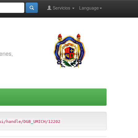
Servicios
Language
genes,
ui/handle/DGB_UMICH/12202