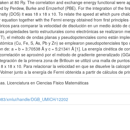
 taken at 80 Ry. The correlation and exchange energy functional were 
 by Perdew, Burke and Ernzerhof (PBE). For the integration of the first
nsity (DOS) it was 18 x 18 x 10. To relate the speed at which pure chalc
equation together with the Fermi energy obtained from first principles 
óricos para comparar la velocidad de disolución en un medio ácido de cal
las propiedades tanto estructurales como electrónicas se realizaron me
(DFT), el método de ondas planas y pseudopotenciales como están imp
mica (Cu, Fe, S, As, Pb y Zn) se emplearon pseudopotenciales tipo u
on de: a = b = 3;70538 Å y c = 5;21341 Å [1]. La energía cinética de cor
 correlación se aproximó por el método de gradiente generalizado (GG
ntegración de la primera zona de Brillouin se utilizó una malla de punt
 x 18 x 10. Para relacionar la velocidad en que se disuelve la calcopir
-Volmer junto a la energía de Fermi obtenida a partir de cálculos de pri
as. Licenciatura en Ciencias Fisico Matemáticas
x:8083/xmlui/handle/DGB_UMICH/12202