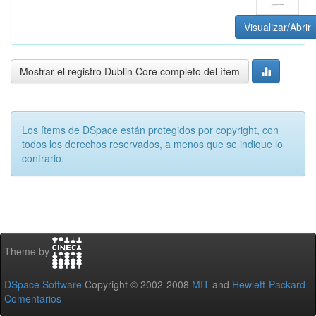
Visualizar/Abrir
Mostrar el registro Dublin Core completo del ítem
Los ítems de DSpace están protegidos por copyright, con
todos los derechos reservados, a menos que se indique lo
contrario.
Theme by
DSpace Software
Copyright © 2002-2008
MIT
and
Hewlett-Packard
-
Comentarios