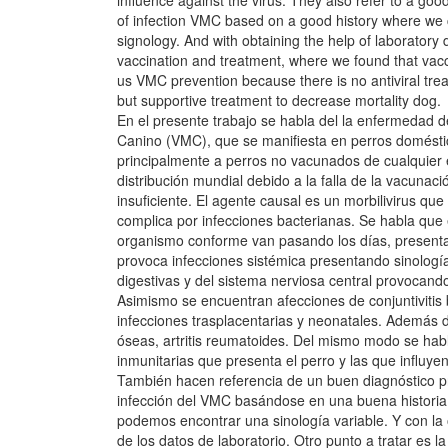
influence against the virus. They also refer to a go
of infection VMC based on a good history where we c
signology. And with obtaining the help of laboratory d
vaccination and treatment, where we found that vacc
us VMC prevention because there is no antiviral tre
but supportive treatment to decrease mortality dog.
En el presente trabajo se habla del la enfermedad de
Canino (VMC), que se manifiesta en perros domésti
principalmente a perros no vacunados de cualquier
distribución mundial debido a la falla de la vacunac
insuficiente. El agente causal es un morbilivirus qu
complica por infecciones bacterianas. Se habla que 
organismo conforme van pasando los días, present
provoca infecciones sistémica presentando sinología
digestivas y del sistema nerviosa central provocando
Asimismo se encuentran afecciones de conjuntivitis b
infecciones trasplacentarias y neonatales. Además d
óseas, artritis reumatoides. Del mismo modo se hab
inmunitarias que presenta el perro y las que influyen 
También hacen referencia de un buen diagnóstico pr
infección del VMC basándose en una buena historia
podemos encontrar una sinología variable. Y con la
de los datos de laboratorio. Otro punto a tratar es l