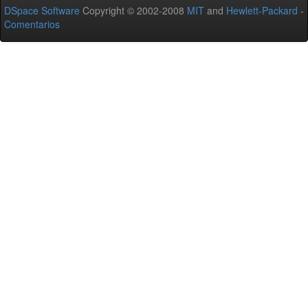
DSpace Software
Copyright © 2002-2008
MIT
and
Hewlett-Packard
-
Comentarios