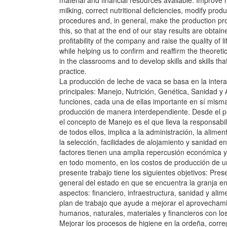
material and financial resources available. Improve
milking, correct nutritional deficiencies, modify pro
procedures and, in general, make the production proc
this, so that at the end of our stay results are obtai
profitability of the company and raise the quality of l
while helping us to confirm and reaffirm the theoret
in the classrooms and to develop skills and skills th
practice.
La producción de leche de vaca se basa en la intera
principales: Manejo, Nutrición, Genética, Sanidad y 
funciones, cada una de ellas importante en sí misma
producción de manera interdependiente. Desde el pu
el concepto de Manejo es el que lleva la responsabil
de todos ellos, implica a la administración, la alimen
la selección, facilidades de alojamiento y sanidad en
factores tienen una amplia repercusión económica y, 
en todo momento, en los costos de producción de un
presente trabajo tiene los siguientes objetivos: Pr
general del estado en que se encuentra la granja en 
aspectos: financiero, infraestructura, sanidad y ali
plan de trabajo que ayude a mejorar el aprovechami
humanos, naturales, materiales y financieros con lo
Mejorar los procesos de higiene en la ordeña, correg