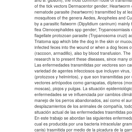
and B. gibsoni), the most common route of transmiss
of the tick vectors Dermacentor gender; Heartworm 
nematode parasite (heartworm) transmitted by at lea
mosquitoes of the genera Aedes, Anopheles and Cule
by a parasitic flatworm (Dipylidium caninum) mainly 
flea Ctenocephalides spp gender; Trypanosomiasis 
flagellate protozoan parasite (Trypanosoma cruzi) ac
Triatoma spp which bite the dog in the skin or muc
infected feces into the wound or when a dog feces of
(raccoon, armadillo), also by blood transfusion. The 
research is to present these diseases, since many o
Las enfermedades transmitidas por vectores son c
variedad de agentes infecciosos que incluyen virus, 
(protozoos y helmintos), y que son transmitidas po
vectores artrópodos como garrapatas, dípteros (mos
moscas), piojos y pulgas. La situación epidemiológi
enfermedades se ve influenciada por cambios climáti
manejo de los perros abandonados, así como el au
desplazamientos de los animales de compañía, todo 
situación actual de las enfermedades trasmitidas por
En este trabajo se abordan las siguientes enfermedad
cual es producida por una bacteria intracelular gram
canis) trasmitida por medio de la picadura de la ga