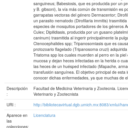
sanguineus; Babesiosis, que es producida por un pr
y B. gibsoni), la vía más común de transmisión es p
garrapatas vectoras del género Dermacentor; Dirofila
un parasito nematodo (Dirofilaria immitis) trasmitid
especies de mosquitos portadores de los géneros 
Culex; Dipilidiasis, producida por un gusano platelmi
caninum) trasmitida al ingerir principalmente la pul
Ctenocephalides spp; Tripanosomiasis que es causa
protozoario flagelado (Tripanosoma cruzi) adquirida
Triatoma spp los cuales muerden al perro en la pi
mucosa y dejan heces infectadas en la herida o cu
las heces de un huésped infectado (Mapache, armad
transfusión sanguínea. El objetivo principal de esta 
conocer dichas enfermedades, ya que muchas de el
Descripción
Facultad de Medicina Veterinaria y Zootecnia. Lice
:
Veterinario y Zootecnista
URI :
http://bibliotecavirtual.dgb.umich.mx:8083/xmlui/
Aparece en
Licenciatura
las
colecciones: