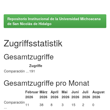
Repositorio Institucional de la Universidad Michoacana
de San Nicolás de Hidalgo
Zugriffsstatistik
Gesamtzugriffe
Zugriffe
Comparación ...
191
Gesamtzugriffe pro Monat
Februar
März
April
Mai
Juni
Juli
August
2026
2026
2026
2026
2026
2026
2026
Comparación
11
38
8
3
15
2
0
...