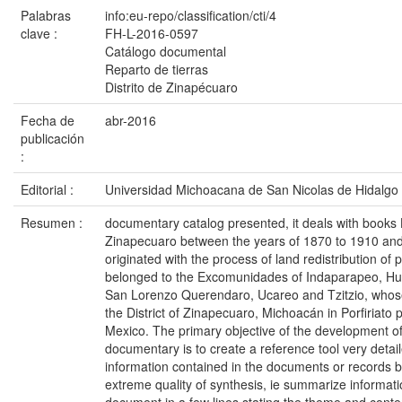
Palabras
info:eu-repo/classification/cti/4
clave :
FH-L-2016-0597
Catálogo documental
Reparto de tierras
Distrito de Zinapécuaro
Fecha de
abr-2016
publicación
:
Editorial :
Universidad Michoacana de San Nicolas de Hidalgo
Resumen :
documentary catalog presented, it deals with books H
Zinapecuaro between the years of 1870 to 1910 and re
originated with the process of land redistribution of 
belonged to the Excomunidades of Indaparapeo, Hu
San Lorenzo Querendaro, Ucareo and Tzitzio, whos
the District of Zinapecuaro, Michoacán in Porfiriato p
Mexico. The primary objective of the development of
documentary is to create a reference tool very detail
information contained in the documents or records b
extreme quality of synthesis, ie summarize informat