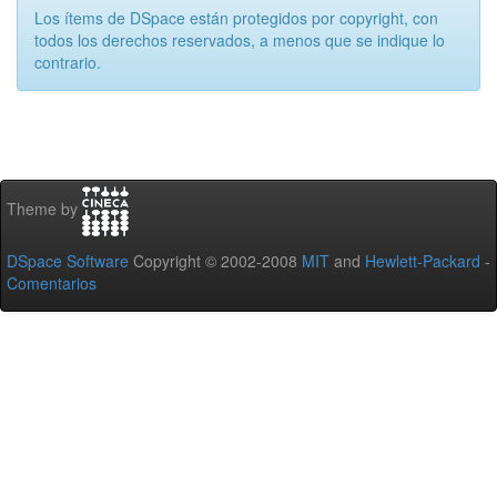
Los ítems de DSpace están protegidos por copyright, con
todos los derechos reservados, a menos que se indique lo
contrario.
Theme by
DSpace Software
Copyright © 2002-2008
MIT
and
Hewlett-Packard
-
Comentarios