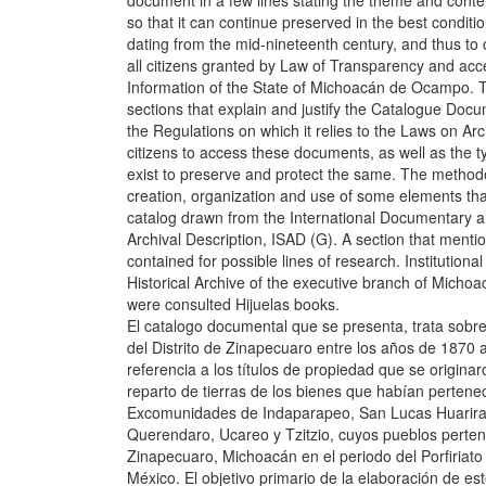
document in a few lines stating the theme and conten
so that it can continue preserved in the best conditi
dating from the mid-nineteenth century, and thus to c
all citizens granted by Law of Transparency and acc
Information of the State of Michoacán de Ocampo. T
sections that explain and justify the Catalogue Docum
the Regulations on which it relies to the Laws on Arc
citizens to access these documents, as well as the t
exist to preserve and protect the same. The method
creation, organization and use of some elements th
catalog drawn from the International Documentary 
Archival Description, ISAD (G). A section that menti
contained for possible lines of research. Institutiona
Historical Archive of the executive branch of Micho
were consulted Hijuelas books.
El catalogo documental que se presenta, trata sobre 
del Distrito de Zinapecuaro entre los años de 1870 
referencia a los títulos de propiedad que se origina
reparto de tierras de los bienes que habían pertenec
Excomunidades de Indaparapeo, San Lucas Huarir
Querendaro, Ucareo y Tzitzio, cuyos pueblos pertene
Zinapecuaro, Michoacán en el periodo del Porfiriato 
México. El objetivo primario de la elaboración de e