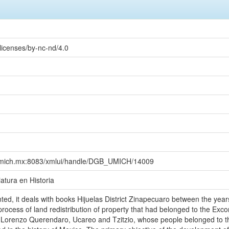
licenses/by-nc-nd/4.0
gb.umich.mx:8083/xmlui/handle/DGB_UMICH/14009
iatura en Historia
ed, it deals with books Hijuelas District Zinapecuaro between the year
he process of land redistribution of property that had belonged to the E
Lorenzo Querendaro, Ucareo and Tzitzio, whose people belonged to the