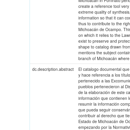
Michoacán in Porfiriato peri
create a reference tool very
extreme quality of synthesis
information so that it can c
thus to contribute to the rig
Michoacán de Ocampo. This w
on which it relies to the La
exist to preserve and prote
shape to catalog drawn from
mentions the subject containe
branch of Michoacán where 
dc.description.abstract
El catalogo documental que s
y hace referencia a los títu
pertenecido a las Excomuni
pueblos pertenecieron al Dis
de la elaboración de este c
información que contienen l
resumir la información comp
que pueda seguir conservánd
contribuir al derecho que t
Estado de Michoacán de Ocam
empezando por la Normativi