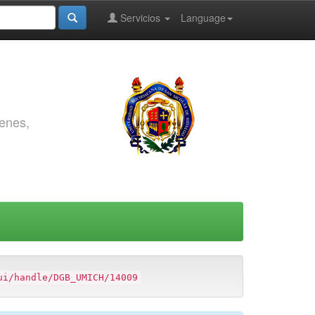
Servicios
Language
genes,
ui/handle/DGB_UMICH/14009