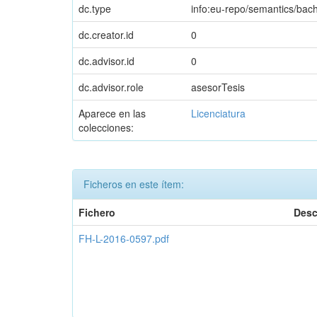
dc.type
info:eu-repo/semantics/ba
dc.creator.id
0
dc.advisor.id
0
dc.advisor.role
asesorTesis
Aparece en las
Licenciatura
colecciones:
Ficheros en este ítem:
Fichero
Desc
FH-L-2016-0597.pdf