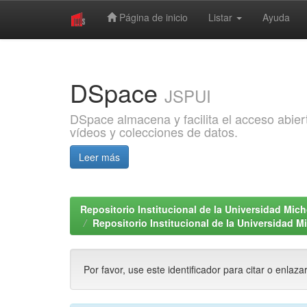
Página de inicio
Listar
Ayuda
Skip
navigation
DSpace
JSPUI
DSpace almacena y facilita el acceso abiert
vídeos y colecciones de datos.
Leer más
Repositorio Institucional de la Universidad Mi
Repositorio Institucional de la Universidad 
Por favor, use este identificador para citar o enlaza