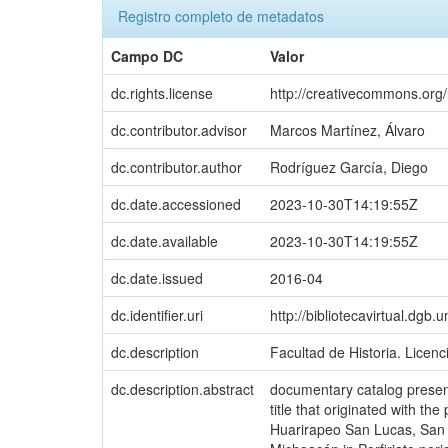
Registro completo de metadatos
Campo DC
Valor
dc.rights.license
http://creativecommons.org/
dc.contributor.advisor
Marcos Martínez, Álvaro
dc.contributor.author
Rodríguez García, Diego
dc.date.accessioned
2023-10-30T14:19:55Z
dc.date.available
2023-10-30T14:19:55Z
dc.date.issued
2016-04
dc.identifier.uri
http://bibliotecavirtual.d
dc.description
Facultad de Historia. Licenc
dc.description.abstract
documentary catalog present
title that originated with t
Huarirapeo San Lucas, San 