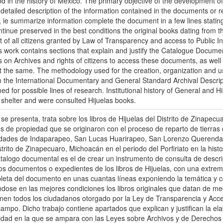
od in the history of Mexico. The primary objective of the development of
 detailed description of the information contained in the documents or 
, ie summarize information complete the document in a few lines statin
ontinue preserved in the best conditions the original books dating from 
ht of all citizens granted by Law of Transparency and access to Public In
ork contains sections that explain and justify the Catalogue Document
ws on Archives and rights of citizens to access these documents, as well
ct the same. The methodology used for the creation, organization and 
 the International Documentary and General Standard Archival Descript
d for possible lines of research. Institutional history of General and Hi
shelter and were consulted Hijuelas books.
e presenta, trata sobre los libros de Hijuelas del Distrito de Zinapec
los de propiedad que se originaron con el proceso de reparto de tierras
dades de Indaparapeo, San Lucas Huarirapeo, San Lorenzo Querendaro
trito de Zinapecuaro, Michoacán en el periodo del Porfiriato en la histo
atalogo documental es el de crear un instrumento de consulta de descr
os documentos o expedientes de los libros de Hijuelas, con una extrema 
leta del documento en unas cuantas líneas exponiendo la temática y c
ose en las mejores condiciones los libros originales que datan de medi
ienen todos los ciudadanos otorgado por la Ley de Transparencia y Acce
po. Dicho trabajo contiene apartados que explican y justifican la el
dad en la que se ampara con las Leyes sobre Archivos y de Derechos 