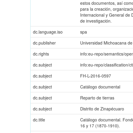
estos documentos, así como 
para la creación, organizac
Internacional y General de 
de investigación.
dc.language.iso
spa
dc.publisher
Universidad Michoacana de 
dc.rights
info:eu-repo/semantics/op
dc.subject
info:eu-repo/classification/ct
dc.subject
FH-L-2016-0597
dc.subject
Catálogo documental
dc.subject
Reparto de tierras
dc.subject
Distrito de Zinapécuaro
dc.title
Catálogo documental. Fondo:
16 y 17 (1870-1910).