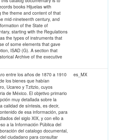
 this catalog documentary is to
records books Hijuelas with
g the theme and content of that
the mid-nineteenth century, and
formation of the State of
ary, starting with the Regulations
 as the types of instruments that
use of some elements that gave
ion, ISAD (G). A section that
storical Archive of the executive
uaro entre los años de 1870 a 1910
es_MX
 de los bienes que habían
, Ucareo y Tzitzio, cuyos
ria de México. El objetivo primario
ipción muy detallada sobre la
calidad de síntesis, es decir,
ontenido de esa información, para
ados del siglo XIX, y con ello a
so a la Información Pública del
aboración del catalogo documental,
del ciudadano para consultar