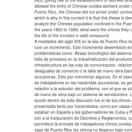
Rico, giving rise to the establishment of decrees an
allowed the entry of Chinese coolies workers under c
Puerto Rico, the Chinese did not arrive under contra
which is why in this context it is that this thesis is 
analyze the Chinese population confined in the Puer
the years 1850 to 1899, what were the crimes they 
the life of the inmates in said compound.
A mediados del siglo XIX en la isla de Puerto Rico l
tuvo un incremento. Este incremento desembocó en 
problemáticas como: Atraso tecnológico del sistema 
falta de procesos en la industrialización del product
infraestructura en las vías de comunicación, relaci
desiguales de comercio o la falta de mano obra bar
azucareras. Esto por mencionar algunos. En el caso 
de trabajadores en las haciendas azucareras, se g
relación a la solución del problema, con el que se pl
de mano de obra bajo un sistema de servidumbre. 
quedó dentro de esta discusión fue el de los chinos 
presentada tanto por hacendados, como por casas 
estaban en España y los gobernadores de Cuba y P
con a la instauración de Decretos y Reglamentos, c
permitiera la entrada de trabajadores chinos coolies 
caso de Puerto Rico los chinos no llegaron bajo con