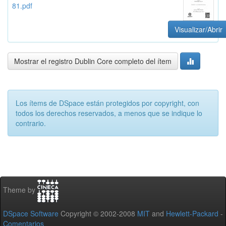
81.pdf
Visualizar/Abrir
Mostrar el registro Dublin Core completo del ítem
Los ítems de DSpace están protegidos por copyright, con
todos los derechos reservados, a menos que se indique lo
contrario.
Theme by
DSpace Software
Copyright © 2002-2008
MIT
and
Hewlett-Packard
-
Comentarios