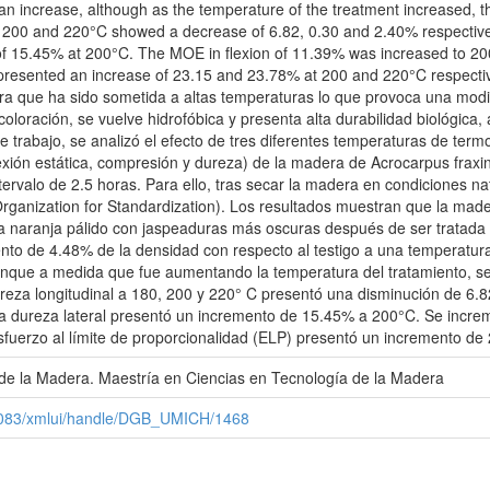
n increase, although as the temperature of the treatment increased, t
 200 and 220°C showed a decrease of 6.82, 0.30 and 2.40% respectivel
of 15.45% at 200°C. The MOE in flexion of 11.39% was increased to 20
LP) presented an increase of 23.15 and 23.78% at 200 and 220°C respectiv
 que ha sido sometida a altas temperaturas lo que provoca una modifi
loración, se vuelve hidrofóbica y presenta alta durabilidad biológica
 trabajo, se analizó el efecto de tres diferentes temperaturas de term
exión estática, compresión y dureza) de la madera de Acrocarpus fraxi
ntervalo de 2.5 horas. Para ello, tras secar la madera en condiciones 
Organization for Standardization). Los resultados muestran que la made
a naranja pálido con jaspeaduras más oscuras después de ser tratada 
nto de 4.48% de la densidad con respecto al testigo a una temperatur
nque a medida que fue aumentando la temperatura del tratamiento, se
reza longitudinal a 180, 200 y 220° C presentó una disminución de 6.8
la dureza lateral presentó un incremento de 15.45% a 200°C. Se incr
sfuerzo al límite de proporcionalidad (ELP) presentó un incremento d
 de la Madera. Maestría en Ciencias en Tecnología de la Madera
x:8083/xmlui/handle/DGB_UMICH/1468