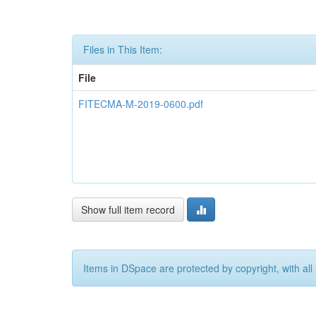
Files in This Item:
File
FITECMA-M-2019-0600.pdf
Show full item record
Items in DSpace are protected by copyright, with all 