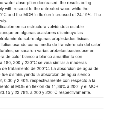
he water absorption decreased, the results being
y with respect to the untreated wood while the
0°C and the MOR in flexion increased of 24.19%. The
ely.
cación en su estructura volviéndola estable
, aunque en algunas ocasiones disminuye las
otratamiento sobre algunas propiedades físicas
nifolius usando como medio de transferencia del calor
naturales, se sacaron varias probetas basándose en
ra de color blanco a blanco amarillento con
a 180, 200 y 220°C se veía similar a maderas
a de tratamiento de 200°C. La absorción de agua de
 fue disminuyendo la absorción de agua siendo
2, 0.30 y 2.40% respectivamente con respecto a la
ementó el MOE en flexión de 11,39% a 200° y el MOR
e 23.15 y 23.78% a 200 y 220°C respectivamente.