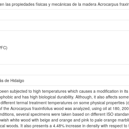
en las propiedades físicas y mecánicas de la madera Acrocarpus fraxini
PFC)
ás de Hidalgo
een subjected to high temperatures which causes a modification in its s
phobic and has high biological durability. Although, it also affects so
e different termal treatment temperatures on some physical properties (d
the Acrocarpus fraxinifolius wood was analyzed, using oil at 180, 200 a
nditions, several specimens were taken based on different ISO standard
lowish white wood with beige and orange and pink to pale orange marbli
ical woods. It also presents a 4.48% increase in density with respect t