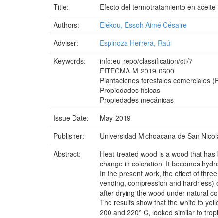
Title:
Efecto del termotratamiento en aceite 
Authors:
Elékou, Essoh Aimé Césaire
Adviser:
Espinoza Herrera, Raúl
Keywords:
info:eu-repo/classification/cti/7
FITECMA-M-2019-0600
Plantaciones forestales comerciales (
Propiedades físicas
Propiedades mecánicas
Issue Date:
May-2019
Publisher:
Universidad Michoacana de San Nicol
Abstract:
Heat-treated wood is a wood that has b
change in coloration. It becomes hydro
In the present work, the effect of thre
vending, compression and hardness) of 
after drying the wood under natural co
The results show that the white to yel
200 and 220° C, looked similar to trop