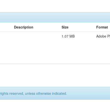
Description
Size
Format
1.07 MB
Adobe 
rights reserved, unless otherwise indicated.