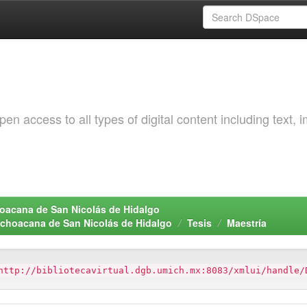
 access to all types of digital content including text, 
choacana de San Nicolás de Hidalgo
Michoacana de San Nicolás de Hidalgo
Tesis
Maestría
http://bibliotecavirtual.dgb.umich.mx:8083/xmlui/handle/