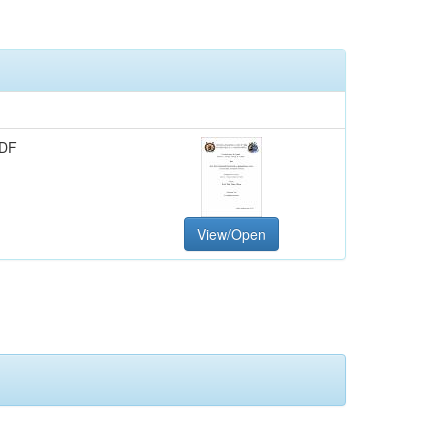
PDF
View/Open