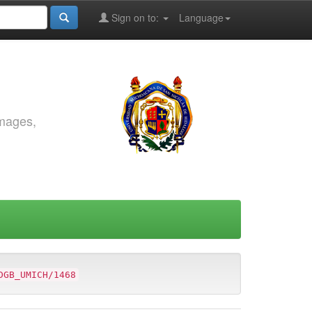
Sign on to:
Language
images,
DGB_UMICH/1468