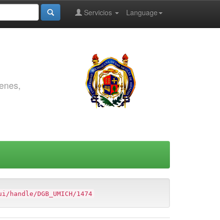
Servicios
Language
genes,
ui/handle/DGB_UMICH/1474