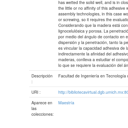
has wetted the solid well, and is in clo
the little or no affinity of this adhesi
assembly technologies, in this case wo
or screwing, so it requires the evalua
Considerando que la madera está consti
lignocelulósica y porosa. La penetraci
por medio del ángulo de contacto en e
dispersión y la penetración, tanto la 
es vincular la capacidad adhesiva de l
indirectamente la afinidad del adhesi
maderas, conlleva a estudiar el compo
lo que se requiere la evaluación del 
Descripción
Facultad de Ingeniería en Tecnología
:
URI :
http://bibliotecavirtual.dgb.umich.m
Aparece en
Maestría
las
colecciones: