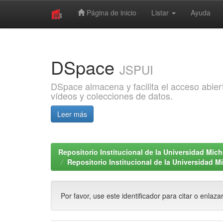
Página de inicio
Listar
Ayuda
Skip
navigation
DSpace
JSPUI
DSpace almacena y facilita el acceso abiert
vídeos y colecciones de datos.
Leer más
Repositorio Institucional de la Universidad Mi
Repositorio Institucional de la Universidad 
Por favor, use este identificador para citar o enlaza