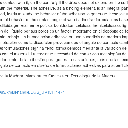
se contact with it, on the contrary if the drop does not extend on the surf
ve with the material. The adhesive, as a binding element, is an integral 
od, leads to study the behavior of the adhesion to generate these joint
tion of behavior of the contact angle of wood adhesive formulations ba
tuida generalmente por: carbohidratos (celulosa, hemicelulosas), ligni
ón del líquido por sus poros es un factor importante en el depósito de
ste trabajo. La humectación adhesiva en una superficie de madera impli
penetración como la dispersión provocan que el ángulo de contacto cambi
as formulaciones (lignina-fenol-formaldehído) mediante la variación del
vo con el material. La creciente necesidad de contar con tecnologías d
rtamiento de la adhesión para generar esas uniones, más que las técn
ángulo de contacto en diseño de formulaciones adhesivas para superfic
 de la Madera. Maestría en Ciencias en Tecnología de la Madera
x:8083/xmlui/handle/DGB_UMICH/1474