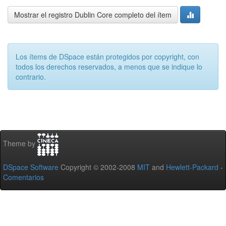
Mostrar el registro Dublin Core completo del ítem
Los ítems de DSpace están protegidos por copyright, con
todos los derechos reservados, a menos que se indique lo
contrario.
Theme by
DSpace Software
Copyright © 2002-2008
MIT
and
Hewlett-Packard
-
Comentarios