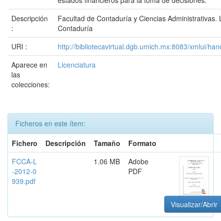
estados financieros para la toma de decisiones.
Descripción
Facultad de Contaduría y Ciencias Administrativas. 
:
Contaduría
URI :
http://bibliotecavirtual.dgb.umich.mx:8083/xmlui/
Aparece en
Licenciatura
las
colecciones:
Ficheros en este ítem:
Fichero
Descripción
Tamaño
Formato
FCCA-L
1.06 MB
Adobe
-2012-0
PDF
939.pdf
Visualizar/Abrir