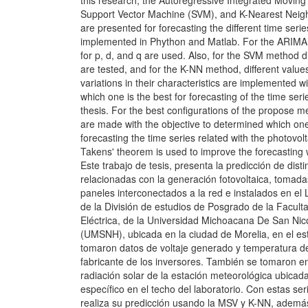
this research, the Autoregressive Integrated Movin
Support Vector Machine (SVM), and K-Nearest Nei
are presented for forecasting the different time ser
implemented in Phython and Matlab. For the ARIMA 
for p, d, and q are used. Also, for the SVM method di
are tested, and for the K-NN method, different value
variations in their characteristics are implemented wi
which one is the best for forecasting of the time seri
thesis. For the best configurations of the propose m
are made with the objective to determined which one 
forecasting the time series related with the photovolt
Takens' theorem is used to improve the forecasting
Este trabajo de tesis, presenta la predicción de dist
relacionadas con la generación fotovoltaica, tomad
paneles interconectados a la red e instalados en el
de la División de estudios de Posgrado de la Facult
Eléctrica, de la Universidad Michoacana De San Nic
(UMSNH), ubicada en la ciudad de Morelia, en el e
tomaron datos de voltaje generado y temperatura de
fabricante de los inversores. También se tomaron e
radiación solar de la estación meteorológica ubica
específico en el techo del laboratorio. Con estas ser
realiza su predicción usando la MSV y K-NN, adem