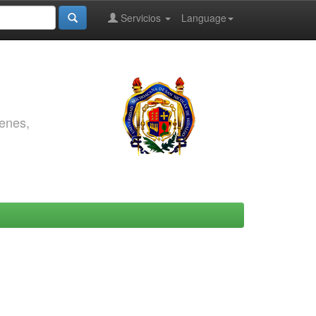
Servicios
Language
genes,