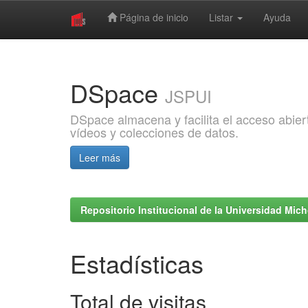
Página de inicio
Listar
Ayuda
Skip
navigation
DSpace
JSPUI
DSpace almacena y facilita el acceso abiert
vídeos y colecciones de datos.
Leer más
Repositorio Institucional de la Universidad Mi
Estadísticas
Total de visitas