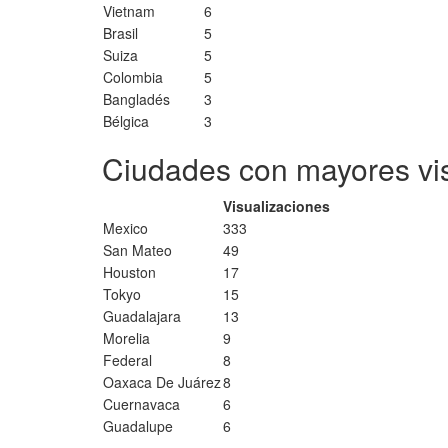
Vietnam
6
Brasil
5
Suiza
5
Colombia
5
Bangladés
3
Bélgica
3
Ciudades con mayores vi
Visualizaciones
Mexico
333
San Mateo
49
Houston
17
Tokyo
15
Guadalajara
13
Morelia
9
Federal
8
Oaxaca De Juárez
8
Cuernavaca
6
Guadalupe
6