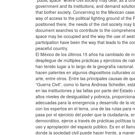
“public space” where civil society may deal, as a unit
government and its institutions, and demand solutio
that bother society. Concerning to the Mexican case
way of access to the political fighting ground of the
positioned there, the needs of the civil society may 
document searches to contribute to the comprehensi
space may be occupied and the way the use of aesth
participation have been the way that leads to the c
peaceful country.
El México de los últimos 15 años ha cambiado de ma
despliegue de múltiples prácticas y ejercicios de na
han tenido lugar a lo largo de la geografía nacional
hacen patentes en algunos dispositivos culturales c
arte, entre otros. Entre las principales causas de q
“Guerra Civil”, como lo llama Andreas Schedler, está
en las instituciones y las fallas por parte del Estad
altos niveles de desigualdad y pobreza, proporciona
adecuadas para la emergencia y desarrollo de la vi
con los expertos en el tema, una de las rutas para re
pasa por el ejercicio del poder que la ciudadanía, e
democrático, ejerce a través de prácticas políticas t
uso y apropiación del espacio público. Es en el llam
donde la sociedad civil puede hacer frente, a maner