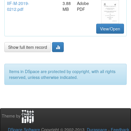
IIF-M-2019-
3.88
Adobe
0212.pdf
MB
PDF
View/Open
Show full item record
Items in DSpace are protected by copyright, with all rights
reserved, unless otherwise indicated.
Theme by
DSpace Software
Copyright © 2002-2013
Duraspace
-
Feedback