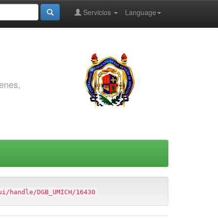
Servicios
Language
genes,
ui/handle/DGB_UMICH/16430