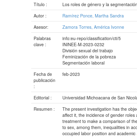
Título :
Los roles de género y la segmentación
Autor :
Ramírez Ponce, Martha Sandra
Asesor:
Zamora Torres, América Ivonne
Palabras
info:eu-repo/classification/cti/5
clave :
ININEE-M-2023-0232
División sexual del trabajo
Feminización de la pobreza
Segmentación laboral
Fecha de
feb-2023
publicación
:
Editorial :
Universidad Michoacana de San Nicol
Resumen :
The present investigation has the objec
affect it, the incidence of gender role
treatment to make a comparison of the 
to sex, among them, inequalities in ac
occupied labor position and academic 