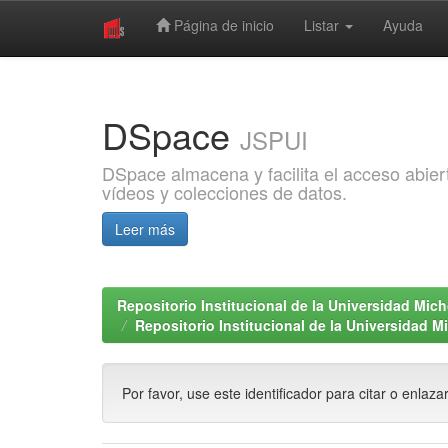
Página de inicio
Listar
Ayuda
Skip
navigation
DSpace
JSPUI
DSpace almacena y facilita el acceso abiert
vídeos y colecciones de datos.
Leer más
Repositorio Institucional de la Universidad Mi
Repositorio Institucional de la Universidad 
Por favor, use este identificador para citar o enlaza