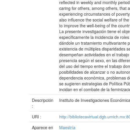
reflected in weekly and monthly periodi
caring for others, among others, that 
experiencing circumstances of poverty,
also influence the social welfare of t
to improve the well-being of the countr
La presente investigación tiene el obj
específicamente la incidencia de roles
dándole un tratamiento multivariante p
existencia de múltiples disparidades 
desempeñan actividades en el trabajo 
presencia según el sexo, en las difere
del uso del tiempo entre el trabajo do
posibilidades de alcanzar o no auton
dependencia económica, problemas de sal
se sugieren estrategias de Política Pú
incidan en el combate de la feminizaci
Descripción
Instituto de Investigaciones Económica
:
URI :
http://bibliotecavirtual.dgb.umich.m
Aparece en
Maestría