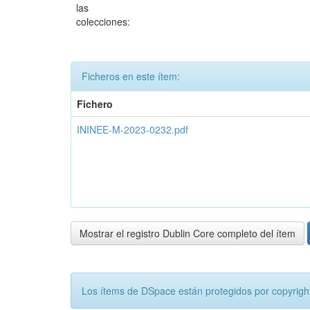
las
colecciones:
Ficheros en este ítem:
Fichero
ININEE-M-2023-0232.pdf
Mostrar el registro Dublin Core completo del ítem
Los ítems de DSpace están protegidos por copyright