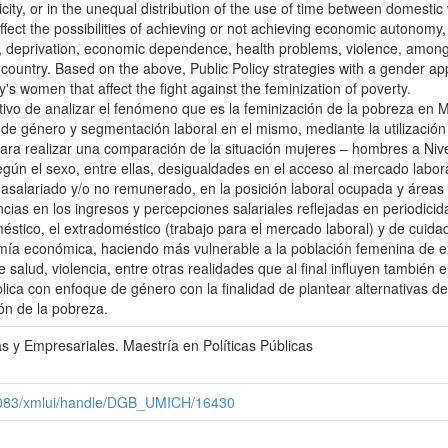
city, or in the unequal distribution of the use of time between domesti
affect the possibilities of achieving or not achieving economic autonom
 deprivation, economic dependence, health problems, violence, among ot
he country. Based on the above, Public Policy strategies with a gender a
y's women that affect the fight against the feminization of poverty.
etivo de analizar el fenómeno que es la feminización de la pobreza en M
 de género y segmentación laboral en el mismo, mediante la utilización
ara realizar una comparación de la situación mujeres – hombres a Nivel
según el sexo, entre ellas, desigualdades en el acceso al mercado labo
asalariado y/o no remunerado, en la posición laboral ocupada y áreas
ncias en los ingresos y percepciones salariales reflejadas en periodici
méstico, el extradoméstico (trabajo para el mercado laboral) y de cuidad
omía económica, haciendo más vulnerable a la población femenina de e
ud, violencia, entre otras realidades que al final influyen también en e
blica con enfoque de género con la finalidad de plantear alternativas d
ón de la pobreza.
s y Empresariales. Maestría en Políticas Públicas
x:8083/xmlui/handle/DGB_UMICH/16430