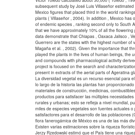
Victor Toledo calculated about 30,000 ( Toledo , 199
subsequent study by José Luis Villaseñor estimated
Mexico figures that placed third in the world rankin
plants ( Villaseñor , 2004). In addition , Mexico has 
of endemic species , ranking second only to South Af
that we have approximately 10% of all the flowering 
data demonstrate that Chiapas , Oaxaca Jalisco , 
Guerrero are the states with the highest number of v
Magaña et al. , 2002). Given the importance that th
played the plants in the lives of human beings, the u
and compounds with pharmacological activity derived
project is focused on the search and characterizati
present in extracts of the aerial parts of Ageratina gl
La diversidad vegetal es un recurso esencial para e
lo largo de la historia las plantas han proporcionado 
materiales de construcción, medicinas, combustible
productos para satisfacer las múltiples necesidades
rurales y urbanas; esto se refleja a nivel mundial, 
miles de especies vegetales son fuentes actuales o 
satisfactores para el desarrollo de las poblaciones
flora fanerogámica de México es una de las más div
Existen varias estimaciones sobre la riqueza florístic
Jerzy Rzedowski estimó que el País tiene una riqueza