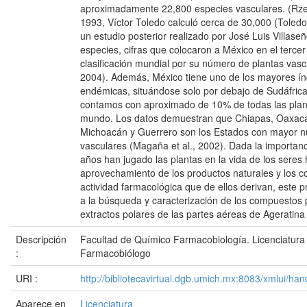
aproximadamente 22,800 especies vasculares. (Rze
1993, Víctor Toledo calculó cerca de 30,000 (Toled
un estudio posterior realizado por José Luis Villase
especies, cifras que colocaron a México en el tercer
clasificación mundial por su número de plantas vascu
2004). Además, México tiene uno de los mayores ín
endémicas, situándose solo por debajo de Sudáfrica
contamos con aproximado de 10% de todas las plant
mundo. Los datos demuestran que Chiapas, Oaxaca 
Michoacán y Guerrero son los Estados con mayor n
vasculares (Magaña et al., 2002). Dada la importanci
años han jugado las plantas en la vida de los seres
aprovechamiento de los productos naturales y los 
actividad farmacológica que de ellos derivan, este 
a la búsqueda y caracterización de los compuestos 
extractos polares de las partes aéreas de Ageratina 
Descripción
Facultad de Químico Farmacobiología. Licenciatur
:
Farmacobiólogo
URI :
http://bibliotecavirtual.dgb.umich.mx:8083/xmlui/
Aparece en
Licenciatura