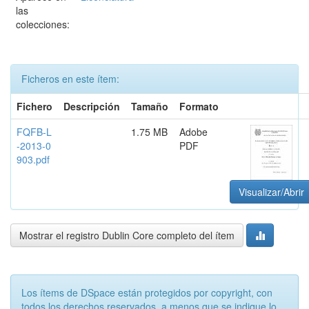
las
colecciones:
Ficheros en este ítem:
Fichero
Descripción
Tamaño
Formato
FQFB-L
1.75 MB
Adobe
-2013-0
PDF
903.pdf
Visualizar/Abrir
Mostrar el registro Dublin Core completo del ítem
Los ítems de DSpace están protegidos por copyright, con
todos los derechos reservados, a menos que se indique lo