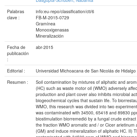
Dasgupta-Schubert, Nabanita
Palabras
info:eu-repo/classification/cti/6
clave :
FB-M-2015-0729
Gramínea
Monooxigenasas
Mineralización
Fecha de
abr-2015
publicación
:
Editorial :
Universidad Michoacana de San Nicolás de Hidalgo
Resumen :
Soil contamination by mixtures of aliphatic and aro
(HC) such as waste motor oil (WMO) adversely affects
production and plant cover also inhibits microbial acti
biogeochemical cycles that sustain life. To biorresta
WMO, this research was divided into two experimenta
was contaminated with 34500, 65418 and 89830 p
biostimulation biorremedió by a fungal crude extract
the fraction WMO aromatic and / or Cicer arietinum
(GM) and induce mineralization of aliphatic HC. II) T