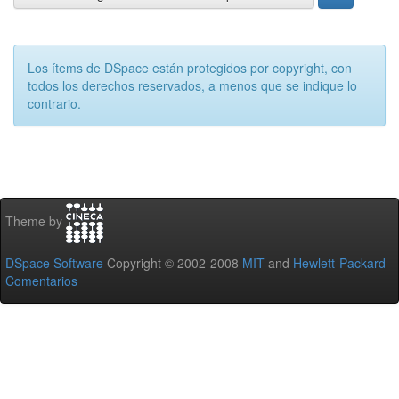
Los ítems de DSpace están protegidos por copyright, con
todos los derechos reservados, a menos que se indique lo
contrario.
Theme by
DSpace Software
Copyright © 2002-2008
MIT
and
Hewlett-Packard
-
Comentarios