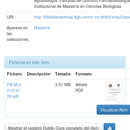
Agrobiología. Facultad de Químico Farmacobiologí
Institucional de Maestría en Ciencias Biológicas
URI :
http://bibliotecavirtual.dgb.umich.mx:8083/xmlui/
Aparece en
Maestría
las
colecciones:
Ficheros en este ítem:
Fichero
Descripción
Tamaño
Formato
FB-M-2
3.51 MB
Adobe
015-07
PDF
29.pdf
Visualizar/Abrir
Mostrar el registro Dublin Core completo del ítem