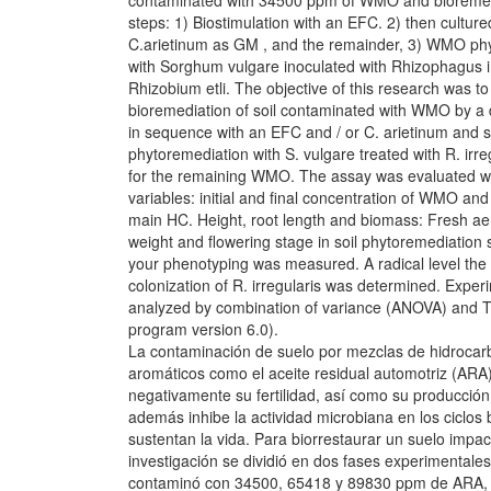
contaminated with 34500 ppm of WMO and bioremedi
steps: 1) Biostimulation with an EFC. 2) then cultur
C.arietinum as GM , and the remainder, 3) WMO phy
with Sorghum vulgare inoculated with Rhizophagus ir
Rhizobium etli. The objective of this research was t
bioremediation of soil contaminated with WMO by a 
in sequence with an EFC and / or C. arietinum and 
phytoremediation with S. vulgare treated with R. irregu
for the remaining WMO. The assay was evaluated w
variables: initial and final concentration of WMO and i
main HC. Height, root length and biomass: Fresh aer
weight and flowering stage in soil phytoremediation 
your phenotyping was measured. A radical level the
colonization of R. irregularis was determined. Exper
analyzed by combination of variance (ANOVA) and 
program version 6.0).
La contaminación de suelo por mezclas de hidrocarbu
aromáticos como el aceite residual automotriz (ARA)
negativamente su fertilidad, así como su producción
además inhibe la actividad microbiana en los ciclo
sustentan la vida. Para biorrestaurar un suelo impa
investigación se dividió en dos fases experimentales:
contaminó con 34500, 65418 y 89830 ppm de ARA, 