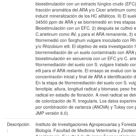
bioestimulación con un extracto fúngico crudo (EFC) 
fracción aromática del ARA y/o Cicer arietinum com
inducir mineralización de los HC alifáticos. II) El su
34500 ppm de ARA y se biorremedió en tres etapas 
Bioestimulación con un EFC. 2) después se cultivó 
C.arietinum como AV, y para el ARA remanente, 3) e
fitorremedió con Sorghum vulgare inoculado con Rhi
y/o Rhizobium etli. El objetivo de esta investigación f
biorremediación de un suelo contaminado con ARA 
bioestimulación en secuencia con un EFC y/o C. ariet
fitorremediación del suelo con S. vulgare tratado con
etli para el ARA restante. El ensayo se evaluó con l
concentración inicial y final de ARA e identificación 
En la etapa de fitorremediación del suelo con S. vul
fenotipia: altura, longitud radical y biomasa: peso f
radical en estadio de floración. A nivel radical se de
de colonización de R. irregularis. Los datos experim
por combinación de varianza (ANOVA) y Tukey con
JMP versión 6.0).
Descripción
Instituto de Investigaciones Agropecuarias y Forest
:
Biología. Facultad de Medicina Veterinaria y Zootec