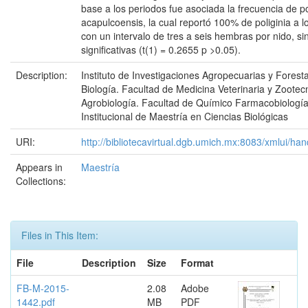
base a los periodos fue asociada la frecuencia de po
acapulcoensis, la cual reportó 100% de poliginia a l
con un intervalo de tres a seis hembras por nido, si
significativas (t(1) = 0.2655 p >0.05).
Description:
Instituto de Investigaciones Agropecuarias y Forest
Biología. Facultad de Medicina Veterinaria y Zootec
Agrobiología. Facultad de Químico Farmacobiologí
Institucional de Maestría en Ciencias Biológicas
URI:
http://bibliotecavirtual.dgb.umich.mx:8083/xmlui/
Appears in
Maestría
Collections:
Files in This Item:
File
Description
Size
Format
FB-M-2015-
2.08
Adobe
1442.pdf
MB
PDF