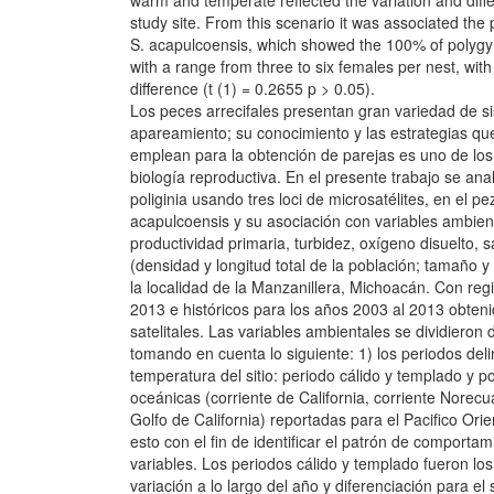
warm and temperate reflected the variation and differ
study site. From this scenario it was associated the
S. acapulcoensis, which showed the 100% of polyg
with a range from three to six females per nest, with 
difference (t (1) = 0.2655 p > 0.05).
Los peces arrecifales presentan gran variedad de s
apareamiento; su conocimiento y las estrategias que
emplean para la obtención de parejas es uno de los 
biología reproductiva. En el presente trabajo se anal
poliginia usando tres loci de microsatélites, en el 
acapulcoensis y su asociación con variables ambien
productividad primaria, turbidez, oxígeno disuelto, s
(densidad y longitud total de la población; tamaño y
la localidad de la Manzanillera, Michoacán. Con regi
2013 e históricos para los años 2003 al 2013 obte
satelitales. Las variables ambientales se dividiero
tomando en cuenta lo siguiente: 1) los periodos deli
temperatura del sitio: periodo cálido y templado y po
oceánicas (corriente de California, corriente Norecua
Golfo de California) reportadas para el Pacifico Orie
esto con el fin de identificar el patrón de comporta
variables. Los periodos cálido y templado fueron los
variación a lo largo del año y diferenciación para el 