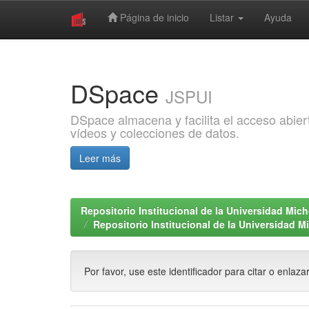
Página de inicio
Listar
Ayuda
Skip
navigation
DSpace
JSPUI
DSpace almacena y facilita el acceso abiert
vídeos y colecciones de datos.
Leer más
Repositorio Institucional de la Universidad Mi
Repositorio Institucional de la Universidad 
Por favor, use este identificador para citar o enlaza