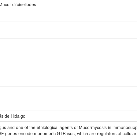
Mucor circinellodes
ás de Hidalgo
ungus and one of the ethiological agents of Mucormycosis in immunosup
RF genes encode monomeric GTPases, which are regulators of cellular tr