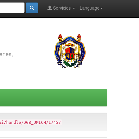
Servicios
Language
genes,
ui/handle/DGB_UMICH/17457