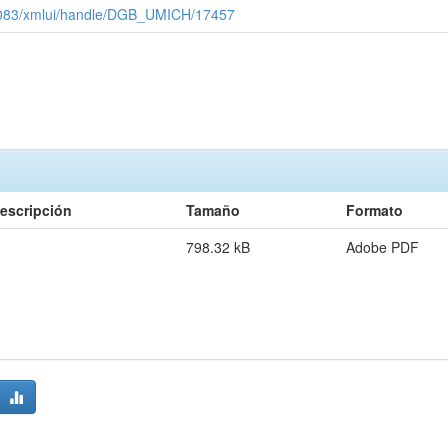
x:8083/xmlui/handle/DGB_UMICH/17457
escripción
Tamaño
Formato
798.32 kB
Adobe PDF