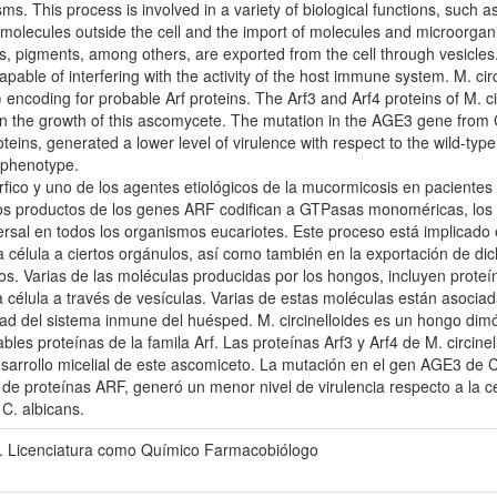
ms. This process is involved in a variety of biological functions, such a
 of molecules outside the cell and the import of molecules and microorg
des, pigments, among others, are exported from the cell through vesicle
apable of interfering with the activity of the host immune system. M. ci
2) encoding for probable Arf proteins. The Arf3 and Arf4 proteins of M. c
d in the growth of this ascomycete. The mutation in the AGE3 gene fro
eins, generated a lower level of virulence with respect to the wild-type
e phenotype.
rfico y uno de los agentes etiológicos de la mucormicosis en paciente
os productos de los genes ARF codifican a GTPasas monoméricas, los cu
ersal en todos los organismos eucariotes. Este proceso está implicado
a célula a ciertos orgánulos, así como también en la exportación de dic
. Varias de las moléculas producidas por los hongos, incluyen proteína
 célula a través de vesículas. Varias de estas moléculas están asociad
dad del sistema inmune del huésped. M. circinelloides es un hongo dimór
bables proteínas de la famila Arf. Las proteínas Arf3 y Arf4 de M. circi
esarrollo micelial de este ascomiceto. La mutación en el gen AGE3 de Ca
e proteínas ARF, generó un menor nivel de virulencia respecto a la cep
C. albicans.
. Licenciatura como Químico Farmacobiólogo