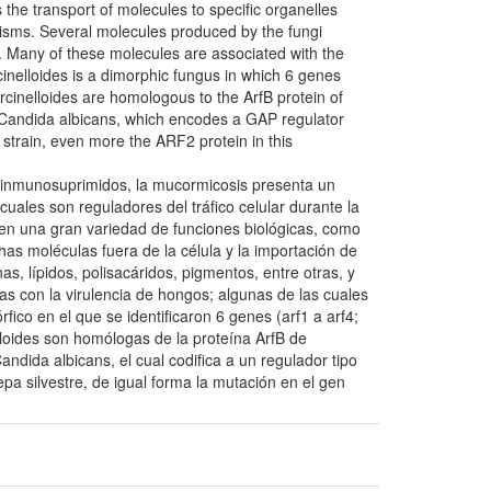
s the transport of molecules to specific organelles
anisms. Several molecules produced by the fungi
s. Many of these molecules are associated with the
rcinelloides is a dimorphic fungus in which 6 genes
ircinelloides are homologous to the ArfB protein of
m Candida albicans, which encodes a GAP regulator
 strain, even more the ARF2 protein in this
s inmunosuprimidos, la mucormicosis presenta un
ales son reguladores del tráfico celular durante la
 en una gran variedad de funciones biológicas, como
has moléculas fuera de la célula y la importación de
s, lípidos, polisacáridos, pigmentos, entre otras, y
as con la virulencia de hongos; algunas de las cuales
fico en el que se identificaron 6 genes (arf1 a arf4;
nelloides son homólogas de la proteína ArfB de
ndida albicans, el cual codifica a un regulador tipo
a silvestre, de igual forma la mutación en el gen