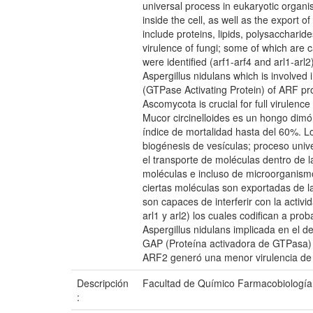
universal process in eukaryotic organis
inside the cell, as well as the export
include proteins, lipids, polysacchari
virulence of fungi; some of which are c
were identified (arf1-arf4 and arl1-arl
Aspergillus nidulans which is involve
(GTPase Activating Protein) of ARF prot
Ascomycota is crucial for full virulenc
Mucor circinelloides es un hongo dimó
índice de mortalidad hasta del 60%. L
biogénesis de vesículas; proceso univ
el transporte de moléculas dentro de l
moléculas e incluso de microorganismos
ciertas moléculas son exportadas de la
son capaces de interferir con la activi
arl1 y arl2) los cuales codifican a pro
Aspergillus nidulans implicada en el d
GAP (Proteína activadora de GTPasa) d
ARF2 generó una menor virulencia de 
Descripción
Facultad de Químico Farmacobiología
: