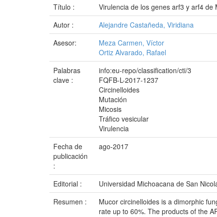
Título :
Virulencia de los genes arf3 y arf4 de 
Autor :
Alejandre Castañeda, Viridiana
Asesor:
Meza Carmen, Víctor
Ortiz Alvarado, Rafael
Palabras
info:eu-repo/classification/cti/3
clave :
FQFB-L-2017-1237
Circinelloides
Mutación
Micosis
Tráfico vesicular
Virulencia
Fecha de
ago-2017
publicación
:
Editorial :
Universidad Michoacana de San Nicol
Resumen :
Mucor circinelloides is a dimorphic f
rate up to 60%. The products of the A