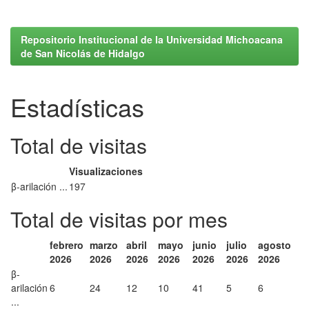
Repositorio Institucional de la Universidad Michoacana
de San Nicolás de Hidalgo
Estadísticas
Total de visitas
Visualizaciones
β-arilación ...
197
Total de visitas por mes
febrero
marzo
abril
mayo
junio
julio
agosto
2026
2026
2026
2026
2026
2026
2026
β-
arilación
6
24
12
10
41
5
6
...