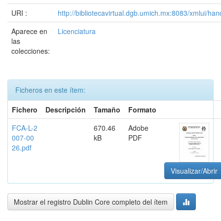
URI :
http://bibliotecavirtual.dgb.umich.mx:8083/xmlui/
Aparece en
Licenciatura
las
colecciones:
Ficheros en este ítem:
Fichero
Descripción
Tamaño
Formato
FCA-L-2
670.46
Adobe
007-00
kB
PDF
26.pdf
Visualizar/Abrir
Mostrar el registro Dublin Core completo del ítem