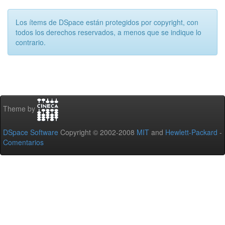
Los ítems de DSpace están protegidos por copyright, con
todos los derechos reservados, a menos que se indique lo
contrario.
Theme by
DSpace Software
Copyright © 2002-2008
MIT
and
Hewlett-Packard
-
Comentarios