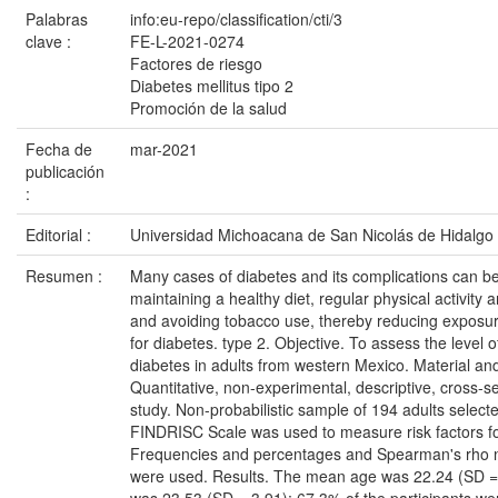
Palabras
info:eu-repo/classification/cti/3
clave :
FE-L-2021-0274
Factores de riesgo
Diabetes mellitus tipo 2
Promoción de la salud
Fecha de
mar-2021
publicación
:
Editorial :
Universidad Michoacana de San Nicolás de Hidalgo
Resumen :
Many cases of diabetes and its complications can b
maintaining a healthy diet, regular physical activity
and avoiding tobacco use, thereby reducing exposur
for diabetes. type 2. Objective. To assess the level of
diabetes in adults from western Mexico. Material a
Quantitative, non-experimental, descriptive, cross-s
study. Non-probabilistic sample of 194 adults select
FINDRISC Scale was used to measure risk factors fo
Frequencies and percentages and Spearman's rho n
were used. Results. The mean age was 22.24 (SD =