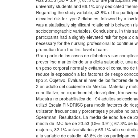
was 23.53 (SD = 3.91); 67.3% of the participants 
university students and 66.1% only dedicated themse
Regarding the study variable, 43.8% of the participan
elevated risk for type 2 diabetes, followed by a low 
was a statistically significant relationship between ri
sociodemographic variables. Conclusions. In this sam
participants had a slightly elevated risk for type 2 dia
necessary for the nursing professional to continue w
promotion from the first level of care.
Gran parte de los casos de diabetes y sus complic
prevenirse manteniendo una dieta saludable, una acti
un peso corporal normal y evitando el consumo de t
reduce la exposición a los factores de riesgo conoci
tipo 2. Objetivo. Evaluar el nivel de los factores de 
2 en adulto del occidente de México. Material y mét
cuantitativo, no experimental, descriptivo, transversa
Muestra no probabilística de 194 adultos seleccion
utilizó Escala FINDRISC para medir factores de ries
utilizaron frecuencias y porcentajes y prueba no pa
Spearman. Resultados. La media de edad fue de 22
media de IMC fue de 23.53 (DE= 3.91); 67.3% de los
mujeres, 82.1% universitarios y 66.1% sólo se dedic
a la variable de estudio, 43.8% de los participantes