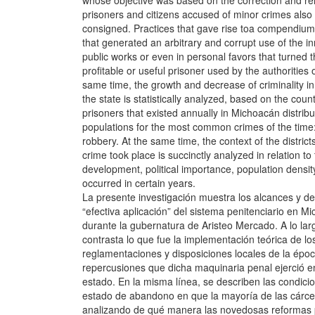
whose objective was based on the correction and reha
prisoners and citizens accused of minor crimes als
consigned. Practices that gave rise toa compendium 
that generated an arbitrary and corrupt use of the i
public works or even in personal favors that turned t
profitable or useful prisoner used by the authorities or
same time, the growth and decrease of criminality in 
the state is statistically analyzed, based on the coun
prisoners that existed annually in Michoacán distribute
populations for the most common crimes of the tim
robbery. At the same time, the context of the distric
crime took place is succinctly analyzed in relation t
development, political importance, population densit
occurred in certain years.
La presente investigación muestra los alcances y def
“efectiva aplicación” del sistema penitenciario en M
durante la gubernatura de Aristeo Mercado. A lo larg
contrasta lo que fue la implementación teórica de l
reglamentaciones y disposiciones locales de la época
repercusiones que dicha maquinaria penal ejerció en
estado. En la misma línea, se describen las condicio
estado de abandono en que la mayoría de las cárce
analizando de qué manera las novedosas reformas p