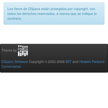
Los ítems de DSpace están protegidos por copyright, con
todos los derechos reservados, a menos que se indique lo
contrario.
Theme by
DSpace Software
Copyright © 2002-2008
MIT
and
Hewlett-Packard
-
Comentarios