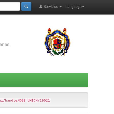
Servicios
Language
genes,
ui/handle/DGB_UMICH/19021