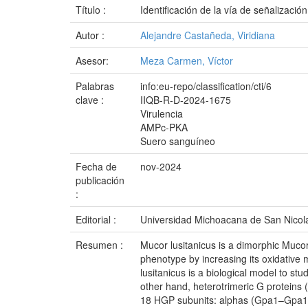
Título :
Identificación de la vía de señalizaci
Autor :
Alejandre Castañeda, Viridiana
Asesor:
Meza Carmen, Víctor
Palabras
info:eu-repo/classification/cti/6
clave :
IIQB-R-D-2024-1675
Virulencia
AMPc-PKA
Suero sanguíneo
Fecha de
nov-2024
publicación
:
Editorial :
Universidad Michoacana de San Nicol
Resumen :
Mucor lusitanicus is a dimorphic Mucor
phenotype by increasing its oxidative 
lusitanicus is a biological model to st
other hand, heterotrimeric G proteins
18 HGP subunits: alphas (Gpa1–Gpa1