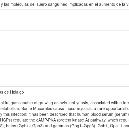
ón y las moléculas del suero sanguíneo implicadas en el aumento de la v
as de Hidalgo
al fungus capable of growing as avirulent yeasts, associated with a fer
metabolism. Some Mucorales cause mucormycosis, a rare opportunistic in
udy this infection; it has been described that human blood serum (serum)
 (HGPs) regulate the cAMP-PKA (protein kinase A) pathway, which regula
2), betas (Gpb1– Gpb3) and gammas (Gpg1–Gpg3). Gpb1, Gpa11 and G