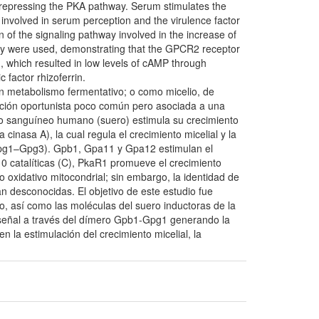
by repressing the PKA pathway. Serum stimulates the
 involved in serum perception and the virulence factor
n of the signaling pathway involved in the increase of
ay were used, demonstrating that the GPCR2 receptor
 which resulted in low levels of cAMP through
c factor rhizoferrin.
n metabolismo fermentativo; o como micelio, de
ección oportunista poco común pero asociada a una
uero sanguíneo humano (suero) estimula su crecimiento
cinasa A), la cual regula el crecimiento micelial y la
Gpg1–Gpg3). Gpb1, Gpa11 y Gpa12 estimulan el
10 catalíticas (C), PkaR1 promueve el crecimiento
o oxidativo mitocondrial; sin embargo, la identidad de
an desconocidas. El objetivo de este estudio fue
ero, así como las moléculas del suero inductoras de la
señal a través del dímero Gpb1-Gpg1 generando la
n la estimulación del crecimiento micelial, la