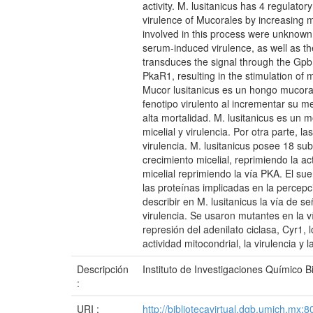
activity. M. lusitanicus has 4 regulat
virulence of Mucorales by increasing m
involved in this process were unknown. 
serum-induced virulence, as well as 
transduces the signal through the Gpb
PkaR1, resulting in the stimulation of m
Mucor lusitanicus es un hongo mucoral
fenotipo virulento al incrementar su 
alta mortalidad. M. lusitanicus es un 
micelial y virulencia. Por otra parte, 
virulencia. M. lusitanicus posee 18
crecimiento micelial, reprimiendo la a
micelial reprimiendo la vía PKA. El su
las proteínas implicadas en la percepci
describir en M. lusitanicus la vía de s
virulencia. Se usaron mutantes en l
represión del adenilato ciclasa, Cyr1, 
actividad mitocondrial, la virulencia y l
Descripción
Instituto de Investigaciones Químico 
:
URI :
http://bibliotecavirtual.dgb.umich.m