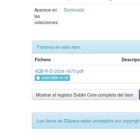
Aparece en
Doctorado
las
colecciones:
Ficheros en este ítem:
Fichero
Descrip
IIQB-R-D-2024-1675.pdf
Until 2029-11-19
Mostrar el registro Dublin Core completo del ítem
Los ítems de DSpace están protegidos por copyright