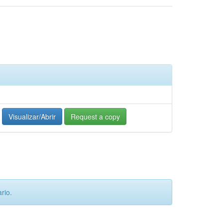
Visualizar/Abrir
Request a copy
rio.