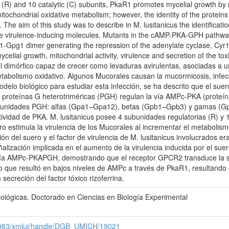
ory (R) and 10 catalytic (C) subunits, PkaR1 promotes mycelial growth 
itochondrial oxidative metabolism; however, the identity of the proteins
The aim of this study was to describe in M. lusitanicus the identificatio
the virulence-inducing molecules. Mutants in the cAMP-PKA-GPH pathw
1-Gpg1 dimer generating the repression of the adenylate cyclase, Cyr1,
ycelial growth, mitochondrial activity, virulence and secretion of the toxi
 dimórfico capaz de crecer como levaduras avirulentas, asociadas a u
metabolismo oxidativo. Algunos Mucorales causan la mucormicosis, inf
modelo biológico para estudiar esta infección, se ha descrito que el s
las proteínas G heterotriméricas (PGH) regulan la vía AMPc-PKA (proteína 
 subunidades PGH: alfas (Gpa1–Gpa12), betas (Gpb1–Gpb3) y gamas (
ctividad de PKA. M. lusitanicus posee 4 subunidades regulatorias (R) y 
ero estimula la virulencia de los Mucorales al incrementar el metabolism
ón del suero y el factor de virulencia de M. lusitanicus involucrados er
eñalización implicada en el aumento de la virulencia inducida por el su
a vía AMPc-PKAPGH, demostrando que el receptor GPCR2 transduce la 
lo que resultó en bajos niveles de AMPc a través de PkaR1, resultando e
a secreción del factor tóxico rizoferrina.
Biológicas. Doctorado en Ciencias en Biología Experimental
x:8083/xmlui/handle/DGB_UMICH/19021