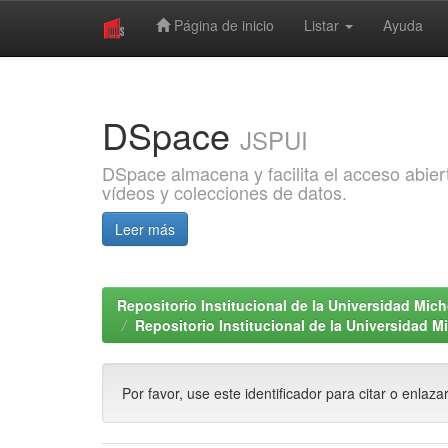
Página de inicio
Listar
Ayuda
Skip
navigation
DSpace
JSPUI
DSpace almacena y facilita el acceso abiert
vídeos y colecciones de datos.
Leer más
Repositorio Institucional de la Universidad Mi
Repositorio Institucional de la Universidad 
Por favor, use este identificador para citar o enlaza