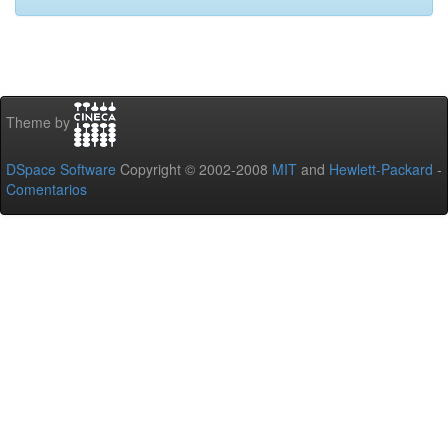
Theme by
DSpace Software
Copyright © 2002-2008
MIT
and
Hewlett-Packard
-
Comentarios