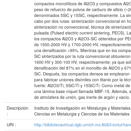
compactos monolíticos de Al2O3 y compuestos Al2
peso de refuerzo de polvos de carburo de silicio (~
denominados 5SiC y 15SiC, respectivamente. La sint
cabo por dos rutas: sinterización convencional en ho
sinterización no convencional, técnica de sinterizaci
pulsada (Pulsed electric current sintering, PECS). 
los compactos Al2O3 y Al2O3-SiC obtenidos por PE
de 1500-2000 HV y 1700-2000 HV, respectivamente,
una densificación >95%. Mientras que en los compa
SiC sinterizados por la ruta convencional obtuviero
1600 HV y 300-100 HV, respectivamente; ya que so
densificación del 87% en el monolito de Al2O3 y 6
SiC. Después, los compactos densos se emplearon 
para fabricar uniones disímiles con titanio por la té
fuerte: Al2O3/Ti, 5SiC/Ti y 15SiC/Ti. Como metal de
una lámina base níquel llamada MBF-15. Además, s
de atmósfera de unión, gas inerte de argón y vacío.
Descripción
Instituto de Investigación en Metalurgia y Materiale
:
Ciencias en Metalurgia y Ciencias de los Materiales
URI :
http://bibliotecavirtual.dgb.umich.mx:8083/xmlui/