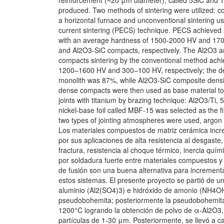
reinforcement (~20 μm diameter), called 5SiC and 1
produced. Two methods of sintering were utilized: co
a horizontal furnace and unconventional sintering us
current sintering (PECS) technique. PECS achieved 
with an average hardness of 1500-2000 HV and 17
and Al2O3-SiC compacts, respectively. The Al2O3 
compacts sintering by the conventional method ach
1200–1600 HV and 300–100 HV, respectively; the de
monolith was 87%, while Al2O3-SiC composite dens
dense compacts were then used as base material to f
joints with titanium by brazing technique: Al2O3/Ti, 
nickel-base foil called MBF-15 was selected as the fil
two types of jointing atmospheres were used, argon
Los materiales compuestos de matriz cerámica incr
por sus aplicaciones de alta resistencia al desgaste,
fractura, resistencia al choque térmico, inercia quím
por soldadura fuerte entre materiales compuestos y
de fusión son una buena alternativa para incrementa
estos sistemas. El presente proyecto se partió de un
aluminio (Al2(SO4)3) e hidróxido de amonio (NH4OH)
pseudobohemita; posteriormente la pseudobohemita 
1200°C logrando la obtención de polvo de α-Al2O3, 
partículas de 1-30 μm. Posteriormente, se llevó a c