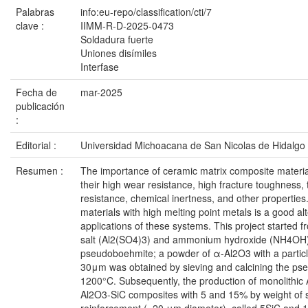
Palabras
info:eu-repo/classification/cti/7
clave :
IIMM-R-D-2025-0473
Soldadura fuerte
Uniones disímiles
Interfase
Fecha de
mar-2025
publicación
:
Editorial :
Universidad Michoacana de San Nicolas de Hidalgo
Resumen :
The importance of ceramic matrix composite material
their high wear resistance, high fracture toughness,
resistance, chemical inertness, and other properties
materials with high melting point metals is a good al
applications of these systems. This project started
salt (Al2(SO4)3) and ammonium hydroxide (NH4OH) f
pseudoboehmite; a powder of α-Al2O3 with a particle 
30μm was obtained by sieving and calcining the ps
1200°C. Subsequently, the production of monolithi
Al2O3-SiC composites with 5 and 15% by weight of s