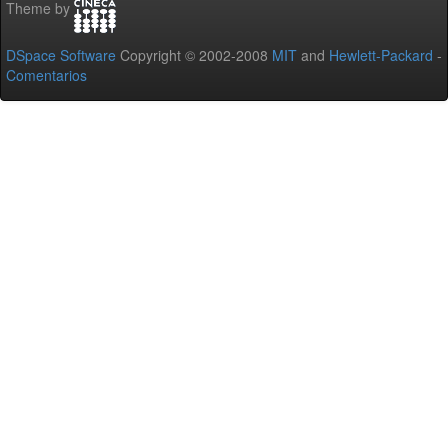
Theme by
DSpace Software
Copyright © 2002-2008
MIT
and
Hewlett-Packard
-
Comentarios