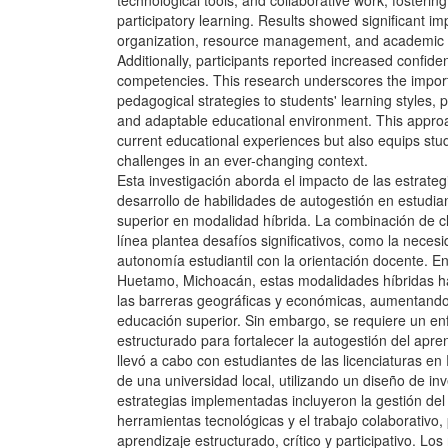
technological tools, and collaborative work, fostering 
participatory learning. Results showed significant i
organization, resource management, and academic
Additionally, participants reported increased confide
competencies. This research underscores the import
pedagogical strategies to students' learning styles,
and adaptable educational environment. This appro
current educational experiences but also equips stud
challenges in an ever-changing context.
Esta investigación aborda el impacto de las estrate
desarrollo de habilidades de autogestión en estudi
superior en modalidad híbrida. La combinación de c
línea plantea desafíos significativos, como la necesi
autonomía estudiantil con la orientación docente. En
Huetamo, Michoacán, estas modalidades híbridas ha
las barreras geográficas y económicas, aumentando
educación superior. Sin embargo, se requiere un e
estructurado para fortalecer la autogestión del apren
llevó a cabo con estudiantes de las licenciaturas e
de una universidad local, utilizando un diseño de in
estrategias implementadas incluyeron la gestión del
herramientas tecnológicas y el trabajo colaborativo
aprendizaje estructurado, crítico y participativo. Lo