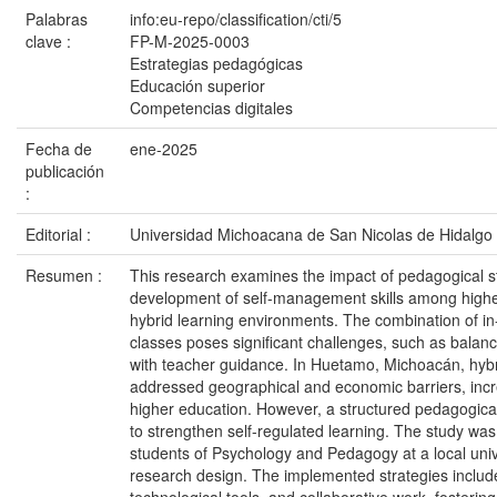
Palabras
info:eu-repo/classification/cti/5
clave :
FP-M-2025-0003
Estrategias pedagógicas
Educación superior
Competencias digitales
Fecha de
ene-2025
publicación
:
Editorial :
Universidad Michoacana de San Nicolas de Hidalgo
Resumen :
This research examines the impact of pedagogical s
development of self-management skills among highe
hybrid learning environments. The combination of i
classes poses significant challenges, such as bala
with teacher guidance. In Huetamo, Michoacán, hybr
addressed geographical and economic barriers, incr
higher education. However, a structured pedagogical
to strengthen self-regulated learning. The study wa
students of Psychology and Pedagogy at a local univ
research design. The implemented strategies incl