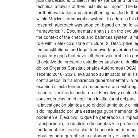
political decisions to affect their existence and funct
technical analysis of their institutional impact. The 
for their evaluation and strengthening has led to the
within Mexico's democratic system. To address this i
research approach was adopted, based on the follo
frameworks: 1. Documentary analysis on the evoluti
the context of the checks and balances system, aimi
role within Mexico’s state structure. 2. Descriptive l
the constitutional and legal framework governing the
regulatory gaps that have left them vulnerable to g
El objetivo del presente estudio es analizar el debili
de los Órganos Constitucionales Autónomos (OCA) 
sexenio 2018- 2024, evaluando su impacto en el si
contrapesos, la transparencia gubernamental y la r
examina si esta tendencia responde a una estrateg
recentralización del poder en el Ejecutivo y cuáles 
consecuencias en el equilibrio institucional del país
la investigación plantea que el debilitamiento y eli
sido impulsado por una estrategia gubernamental de
poder en el Ejecutivo, lo que ha generado un impact
transparencia, la rendición de cuentas y la protecc
fundamentales, evidenciando la necesidad de meca
robustos para garantizar la autonomía y eficacia de