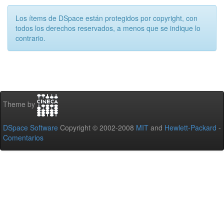
Los ítems de DSpace están protegidos por copyright, con
todos los derechos reservados, a menos que se indique lo
contrario.
Theme by
DSpace Software
Copyright © 2002-2008
MIT
and
Hewlett-Packard
-
Comentarios