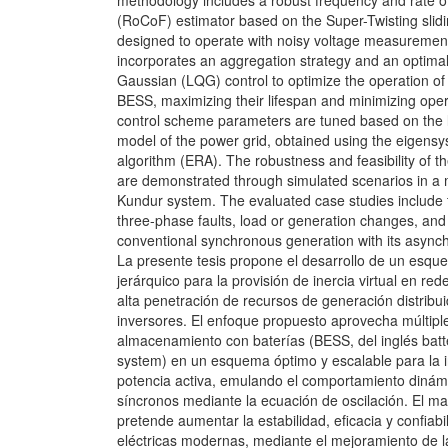
methodology includes a robust frequency and rate o
(RoCoF) estimator based on the Super-Twisting slid
designed to operate with noisy voltage measuremen
incorporates an aggregation strategy and an optimal
Gaussian (LQG) control to optimize the operation of 
BESS, maximizing their lifespan and minimizing oper
control scheme parameters are tuned based on the l
model of the power grid, obtained using the eigensy
algorithm (ERA). The robustness and feasibility of 
are demonstrated through simulated scenarios in a 
Kundur system. The evaluated case studies include
three-phase faults, load or generation changes, and
conventional synchronous generation with its async
La presente tesis propone el desarrollo de un esqu
jerárquico para la provisión de inercia virtual en re
alta penetración de recursos de generación distrib
inversores. El enfoque propuesto aprovecha múltipl
almacenamiento con baterías (BESS, del inglés batt
system) en un esquema óptimo y escalable para la 
potencia activa, emulando el comportamiento diná
síncronos mediante la ecuación de oscilación. El m
pretende aumentar la estabilidad, eficacia y confiabi
eléctricas modernas, mediante el mejoramiento de la