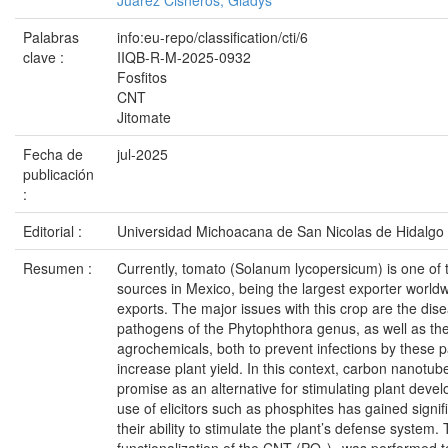
Juárez Cisneros, Gladys
Palabras
info:eu-repo/classification/cti/6
clave :
IIQB-R-M-2025-0932
Fosfitos
CNT
Jitomate
Fecha de
jul-2025
publicación
:
Editorial :
Universidad Michoacana de San Nicolas de Hidalgo
Resumen :
Currently, tomato (Solanum lycopersicum) is one of 
sources in Mexico, being the largest exporter worldw
exports. The major issues with this crop are the di
pathogens of the Phytophthora genus, as well as the
agrochemicals, both to prevent infections by these 
increase plant yield. In this context, carbon nanot
promise as an alternative for stimulating plant deve
use of elicitors such as phosphites has gained signifi
their ability to stimulate the plant’s defense system.