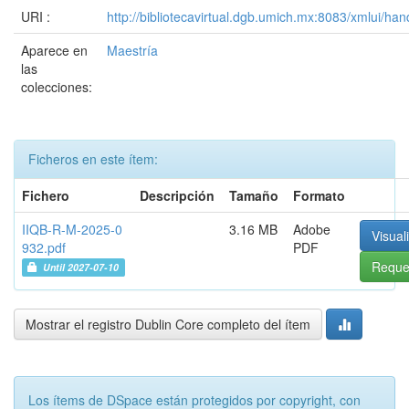
URI :
http://bibliotecavirtual.dgb.umich.mx:8083/xmlui/
Aparece en
Maestría
las
colecciones:
Ficheros en este ítem:
Fichero
Descripción
Tamaño
Formato
IIQB-R-M-2025-0
3.16 MB
Adobe
Visual
932.pdf
PDF
Reque
Until 2027-07-10
Mostrar el registro Dublin Core completo del ítem
Los ítems de DSpace están protegidos por copyright, con