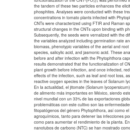
functionalization of the CNT-(PO₃)₃ was performed 
the tandem of these two particles enhances the elicit
phosphites. Analyses were conducted with these tre
concentrations in tomato plants infected with Phytop
CNTs were characterized using FTIR and Raman sp
structural changes in the CNTs upon binding with ph
Subsequently, the seeds were vernalized with the dif
the variables analyzed including germination rate a
biomass, phenotypic variables of the aerial and root
species, salicylic acid, and jasmonic acid. These an
before and after infection with the Phytophthora cap
results demonstrated that the functionalization of 
plant growth before infection, and once infected, re
effects of the infection, such as leaf and root loss, a
reactive oxygen species in the leaves of Solanum l
En la actualidad, el jitomate (Solanum lycopersicum)
de alimento más importantes en México, siendo est
nivel mundial con un 33% de las exportaciones glob
problemáticas con este cultivo son las enfermedade
fitopatógenos del género Phytophthora, así como el
agroquímicos, tanto para detener las infecciones po
como para aumentar el rendimiento de la planta. En 
nanotubos de carbono (NTC) se han mostrado como 