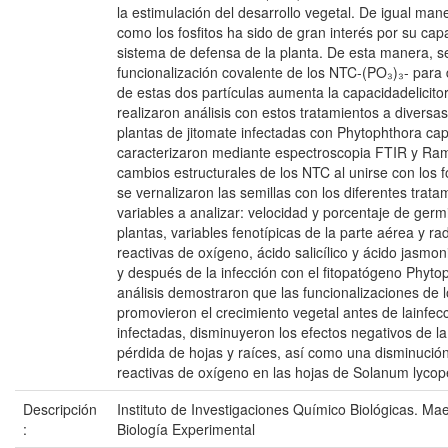
la estimulación del desarrollo vegetal. De igual mane
como los fosfitos ha sido de gran interés por su cap
sistema de defensa de la planta. De esta manera, s
funcionalización covalente de los NTC-(PO₃)₃- para d
de estas dos partículas aumenta la capacidadelicitor
realizaron análisis con estos tratamientos a divers
plantas de jitomate infectadas con Phytophthora cap
caracterizaron mediante espectroscopia FTIR y Ram
cambios estructurales de los NTC al unirse con los fo
se vernalizaron las semillas con los diferentes trata
variables a analizar: velocidad y porcentaje de ger
plantas, variables fenotípicas de la parte aérea y ra
reactivas de oxígeno, ácido salicílico y ácido jasmon
y después de la infección con el fitopatógeno Phytop
análisis demostraron que las funcionalizaciones de 
promovieron el crecimiento vegetal antes de lainfecc
infectadas, disminuyeron los efectos negativos de la
pérdida de hojas y raíces, así como una disminució
reactivas de oxígeno en las hojas de Solanum lycop
Descripción
Instituto de Investigaciones Químico Biológicas. Ma
:
Biología Experimental