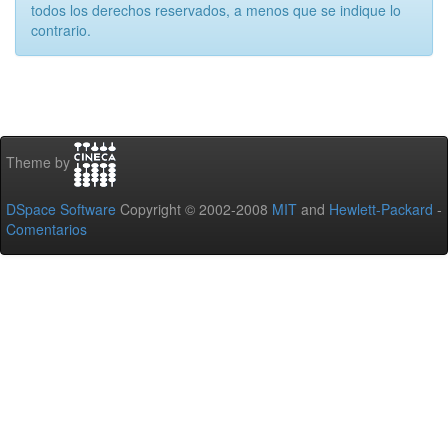
todos los derechos reservados, a menos que se indique lo
contrario.
Theme by
DSpace Software
Copyright © 2002-2008
MIT
and
Hewlett-Packard
-
Comentarios